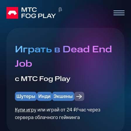
Играть в Dead End
Job
с МТС Fog Play
Шутеры
Инди
Экшены
Купи игру
или играй от 24 ₽/час через
сервера облачного гейминга