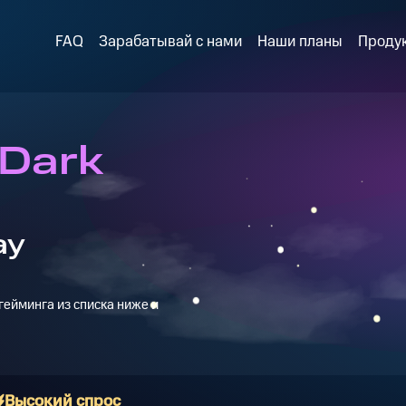
FAQ
Зарабатывай с нами
Наши планы
Проду
 Dark
ay
ейминга из списка ниже и
Высокий спрос