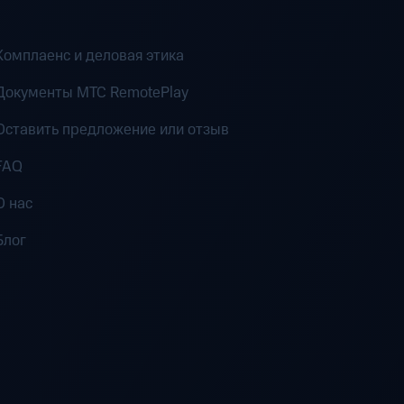
Комплаенс и деловая этика
Документы MTC RemotePlay
Оставить предложение или отзыв
FAQ
О нас
Блог