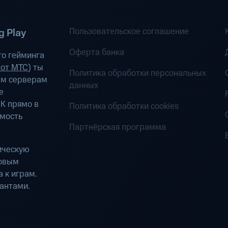
Пользовательское соглашение
 Play
Оферта банка
о гейминга
 от МТС
) ты
Политика обработки персональных
ым серверам
данных
е
К прямо в
Политика обработки cookies
имость
Партнёрская программа
ическую
ровым
 к играм.
антами.