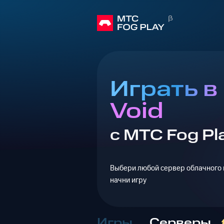
Играть в
Void
с МТС Fog Pl
Выбери любой сервер облачного г
начни игру
Игры
Серверы