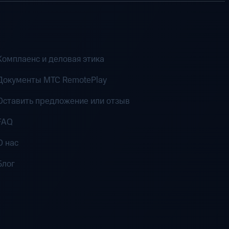
Комплаенс и деловая этика
Документы MTC RemotePlay
Оставить предложение или отзыв
FAQ
О нас
Блог