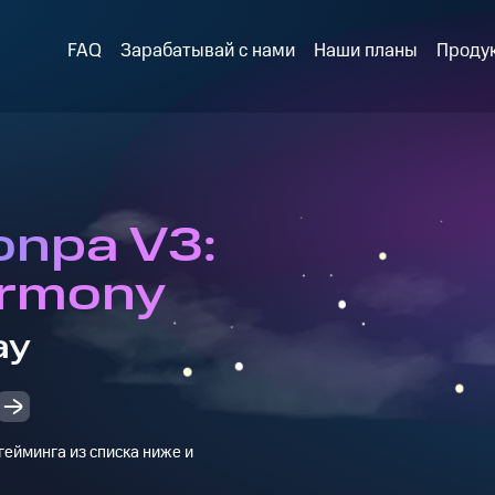
FAQ
Зарабатывай с нами
Наши планы
Проду
npa V3:
armony
ay
ейминга из списка ниже и