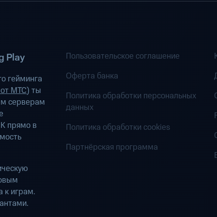
Пользовательское соглашение
 Play
Оферта банка
о гейминга
 от МТС
) ты
Политика обработки персональных
ым серверам
данных
е
К прямо в
Политика обработки cookies
имость
Партнёрская программа
ическую
ровым
 к играм.
антами.