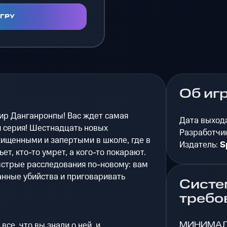
ИГРУ
Об иг
ир Данганронпы! Вас ждет самая
Дата выход
 серия! Шестнадцать новых
Разработчи
ищенными и запертыми в школе, где в
Издатель:
S
ет, кто-то умрет, а кого-то покарают.
ыстрые расследования по-новому: вам
анные убийства и приговаривать
Систе
требо
МИНИМА
все, что вы знали о ней, и