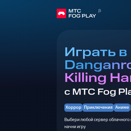
Играть в
Danganro
Killing H
с МТС Fog Pl
Хоррор
Приключения
Аниме
Выбери любой сервер облачного г
начни игру