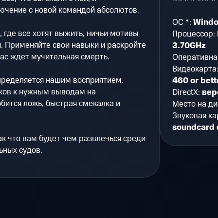
ючение с новой командой абсолютов.
ОС *:
Windo
, где все хотят выжить, ничьи мотивы
Процессор:
я. Применяйте свои навыки и раскройте
3.70GHz
вас ждет мучительная смерть.
Оперативна
Видеокарта
определяется нашим восприятием.
460 or bett
ков к нужным выводам на
DirectX:
вер
бится ложь, быстрая смекалка и
Место на ди
Звуковая ка
soundcard 
ак что вам будет чем развлечься среди
ьных судов.