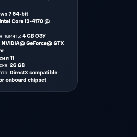
ws 7 64-bit
Intel Core i3-4170 @
я память:
4 GB ОЗУ
:
NVIDIA@ GeForce@ GTX
er
сии 11
ске:
26 GB
рта:
DirectX compatible
or onboard chipset