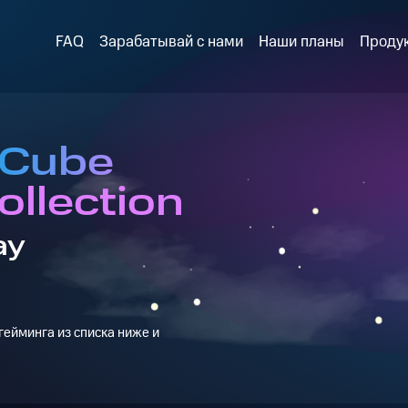
FAQ
Зарабатывай с нами
Наши планы
Проду
 Cube
llection
ay
ейминга из списка ниже и