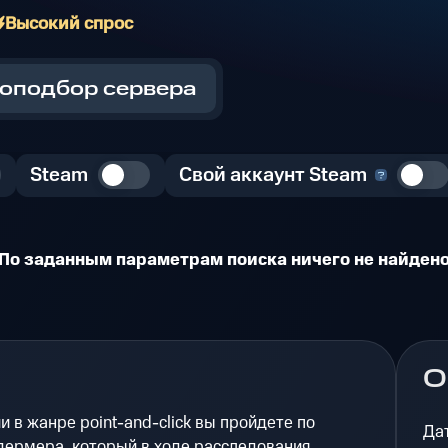
Высокий спрос
оподбор сервера
Steam
Свой аккаунт Steam
По заданным параметрам поиска ничего не найден
О
и в жанре point-and-click вы пройдете по
Да
дермера, который в ходе расследования