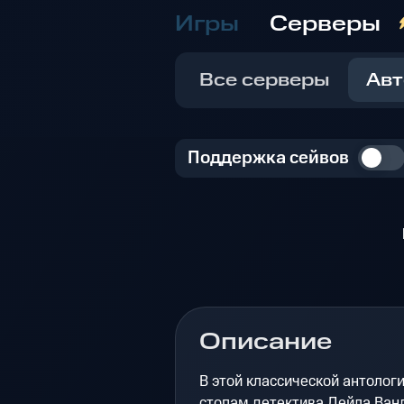
Игры
Серверы
Все серверы
Авт
Поддержка сейвов
Описание
В этой классической антологи
стопам детектива Дейла Ван