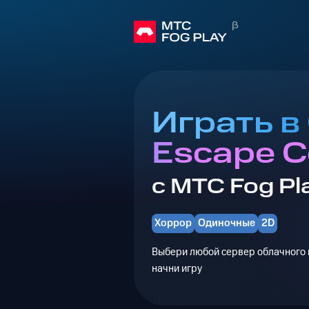
Играть в
Escape Co
с МТС Fog Pl
Хоррор
Одиночные
2D
Выбери любой сервер облачного г
начни игру