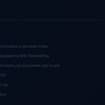
Комплаенс и деловая этика
Документы MTC RemotePlay
Оставить предложение или отзыв
FAQ
О нас
Блог