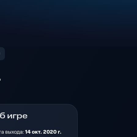
о
б игре
та выхода:
14 окт. 2020 г.