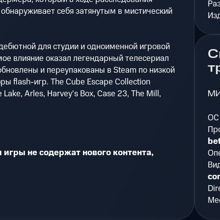
Ра
обнаруживает себя затянутым в мистический
Из
 дебютной для студии и одноименной игровой
С
мое влияние оказал легендарный телесериал
т
 обновлены и переупакованы в Steam по низкой
ы flash-игр. The Cube Escape Collection
М
Lake, Arles, Harvey's Box, Case 23, The Mill,
ОС
Пр
bet
игры не содержат нового контента,
Оп
Ви
co
Dir
Мес