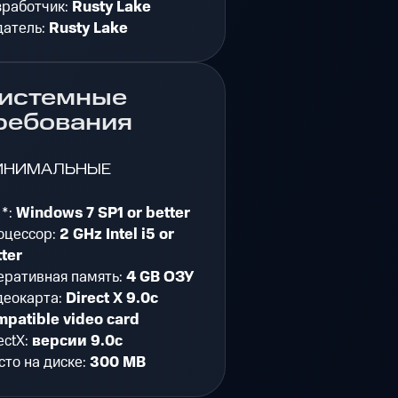
зработчик:
Rusty Lake
датель:
Rusty Lake
истемные
ребования
ИНИМАЛЬНЫЕ
 *:
Windows 7 SP1 or better
оцессор:
2 GHz Intel i5 or
ter
еративная память:
4 GB ОЗУ
деокарта:
Direct X 9.0c
mpatible video card
ectX:
версии 9.0c
то на диске:
300 MB