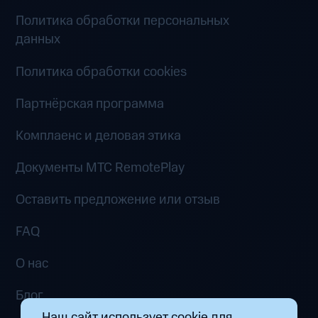
Политика обработки персональных
данных
Политика обработки cookies
Партнёрская программа
Комплаенс и деловая этика
Документы MTC RemotePlay
Оставить предложение или отзыв
FAQ
О нас
Блог
Наш сайт использует cookie для