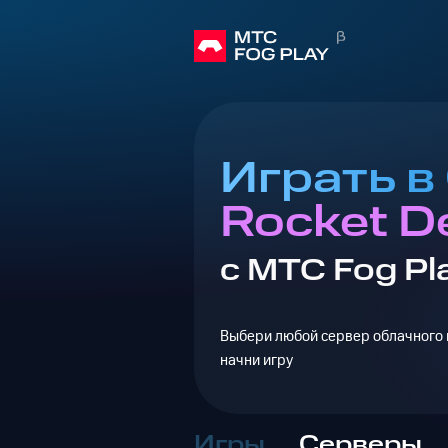
Играть в
Rocket D
с МТС Fog Pl
Выбери любой сервер облачного г
начни игру
Игры
Серверы