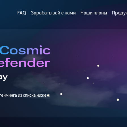
FAQ
Зарабатывай с нами
Наши планы
Проду
 Cosmic
efender
ay
ейминга из списка ниже и