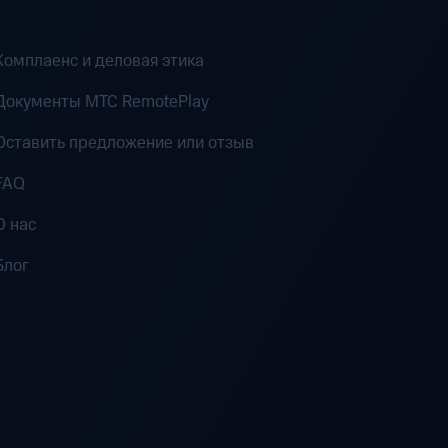
Комплаенс и деловая этика
Документы MTC RemotePlay
Оставить предложение или отзыв
FAQ
О нас
Блог