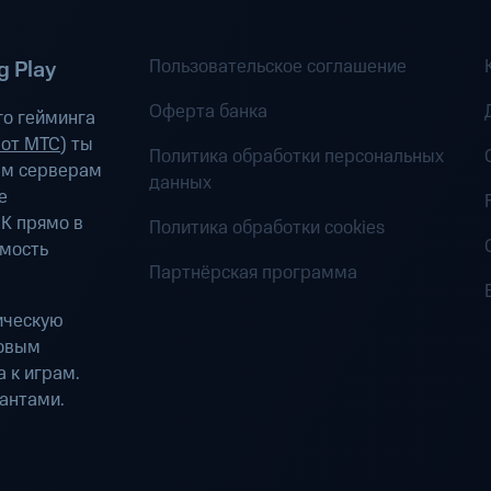
Пользовательское соглашение
 Play
Оферта банка
о гейминга
 от МТС
) ты
Политика обработки персональных
ым серверам
данных
е
К прямо в
Политика обработки cookies
имость
Партнёрская программа
ическую
ровым
 к играм.
антами.