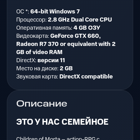
ОС *:
64-bit Windows 7
Процессор:
2.8 GHz Dual Core CPU
Оперативная память:
4 GB ОЗУ
Видеокарта:
GeForce GTX 660,
Radeon R7 370 or equivalent with 2
GB of video RAM
DirectX:
версии 11
Место на диске:
2 GB
Звуковая карта:
DirectX compatible
Описание
ЭТО У НАС СЕМЕЙНОЕ
Children of Morta – action-RPG с