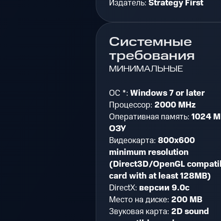
Издатель:
Strategy First
Системные
требования
МИНИМАЛЬНЫЕ
ОС *:
Windows 7 or later
Процессор:
2000 MHz
Оперативная память:
1024 M
ОЗУ
Видеокарта:
800x600
minimum resolution
(Direct3D/OpenGL compati
card with at least 128MB)
DirectX:
версии 9.0c
Место на диске:
200 MB
Звуковая карта:
2D sound