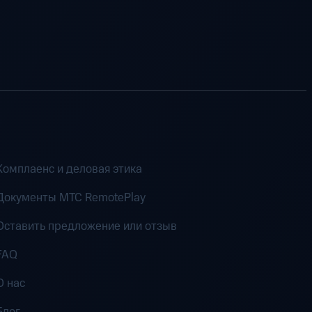
Комплаенс и деловая этика
Документы MTC RemotePlay
Оставить предложение или отзыв
FAQ
О нас
Блог