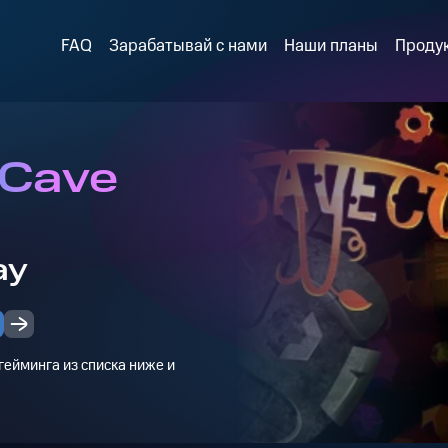
FAQ
Зарабатывай с нами
Наши планы
Проду
 Cave
ay
ейминга из списка ниже и