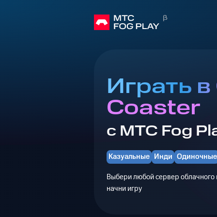
Играть в
Coaster
с МТС Fog Pl
Казуальные
Инди
Одиночные
Выбери любой сервер облачного г
начни игру