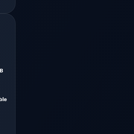
B
ble