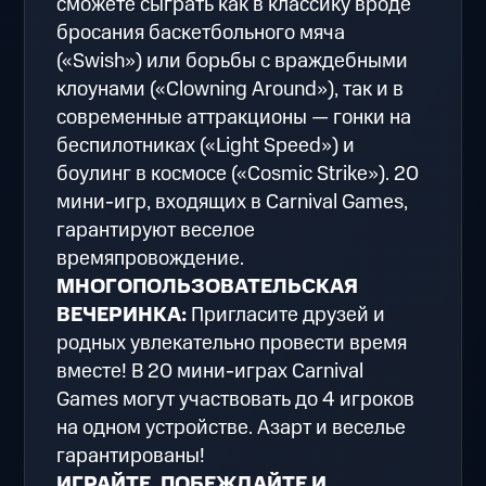
сможете сыграть как в классику вроде
бросания баскетбольного мяча
(«Swish») или борьбы с враждебными
клоунами («Clowning Around»), так и в
современные аттракционы — гонки на
беспилотниках («Light Speed») и
боулинг в космосе («Cosmic Strike»). 20
мини-игр, входящих в Carnival Games,
гарантируют веселое
времяпровождение.
МНОГОПОЛЬЗОВАТЕЛЬСКАЯ
ВЕЧЕРИНКА:
Пригласите друзей и
родных увлекательно провести время
вместе! В 20 мини-играх Carnival
Games могут участвовать до 4 игроков
на одном устройстве. Азарт и веселье
гарантированы!
ИГРАЙТЕ, ПОБЕЖДАЙТЕ И