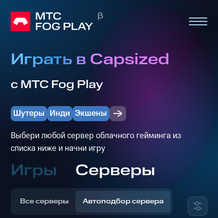
Играть в Capsized
с МТС Fog Play
Шутеры
Инди
Экшены
Выбери любой сервер облачного гейминга из
списка ниже и начни игру
Игры
Серверы
Все серверы
Автоподбор сервера