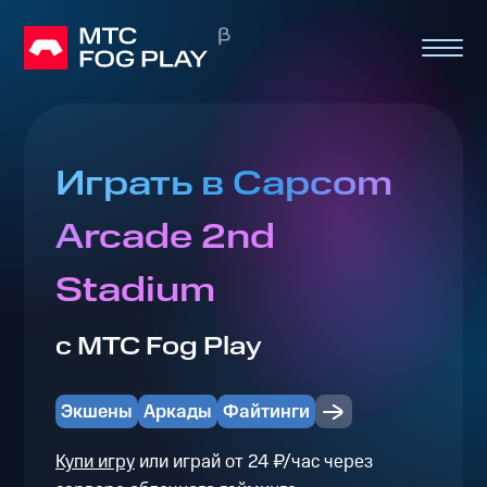
Играть в Capcom
Arcade 2nd
Stadium
с МТС Fog Play
Экшены
Аркады
Файтинги
Купи игру
или играй от 24 ₽/час через