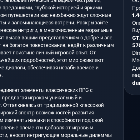
остапокалиптической Западной Австралии,
ОС
преданиями, глубокой историей и яркими
Пр
ком путешествии вас неизбежно ждут сложные
1.4
сты и запоминающиеся встречи. Раскрывайте
Оп
ические интриги, а многочисленные моральные
Ви
т вызов вашим представлениям о добре и зле.
GT
 на богатое повествование, ведёт к различным
57
вает поистине личный игровой опыт. От
Dir
ьчайших подробностей, этот мир оживляют
Мес
е диалоги, обеспечивая незабываемое и
До
.
re
du
диняет элементы классических RPG с
предлагая игрокам уникальный и
. Отталкиваясь от традиционной классовой
широкий спектр возможностей развития
м изменять навыки и способности под свой
 ролевые элементы добавляют игровым
сти, вносят интригующие моральные дилеммы