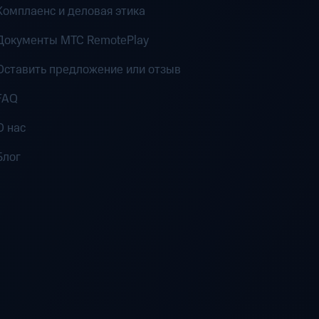
Комплаенс и деловая этика
Документы MTC RemotePlay
Оставить предложение или отзыв
FAQ
О нас
Блог