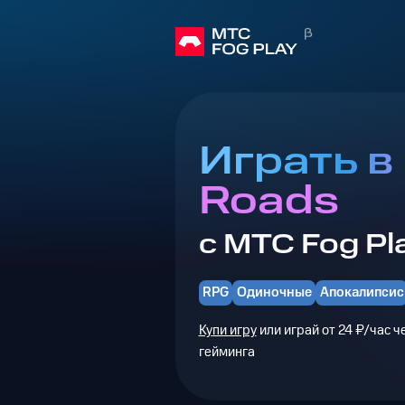
Играть в
Roads
с МТС Fog Pl
RPG
Одиночные
Апокалипсис
Купи игру
или играй от 24 ₽/час 
гейминга