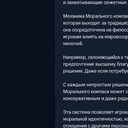
и захватывающие сюжетные 
Механика Морального компас
которая выходит за традицио
она сосредоточена на филосо
игрокам влиять на мировоззр
мелочей.
Например, склоняющийся к т
предпочтение высшему благу
решения. Даже если потребу
С каждым непростым решение
Морального компаса может с
консервативным и даже ради
Эта система позволяет игрок
моральной идентичностью, ко
отношения с другими персон