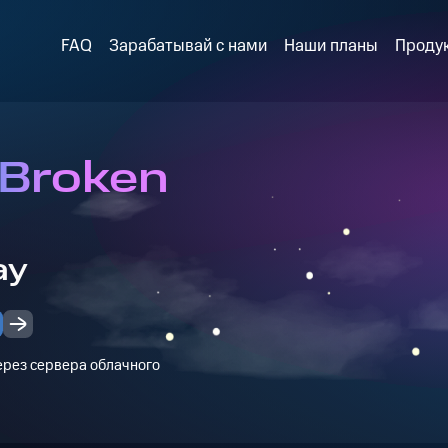
FAQ
Зарабатывай с нами
Наши планы
Проду
 Broken
ay
через сервера облачного