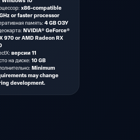
:
Windows 10
оцессор:
x86-compatible
GHz or faster processor
еративная память:
4 GB ОЗУ
деокарта:
NVIDIA® GeForce®
X 970 or AMD Radeon RX
0
ectX:
версии 11
то на диске:
10 GB
полнительно:
Minimum
quirements may change
ring development.