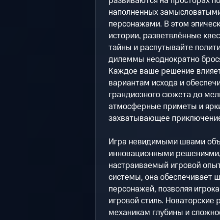
развиваются на просторах п
наполненных замысловатыми 
персонажами. В этом эпичес
истории, разветвлённые кве
тайны и распутывайте полит
дилеммы неоднократно брося
Каждое ваше решение влияет
вариантам исхода и обеспечи
грандиозного сюжета до мел
атмосферные приметы и ярки
захватывающее приключение
Игра невидимыми швами объе
инновационными решениями, 
настраиваемый игровой опыт
системы, она обеспечивает 
персонажей, позволяя игрока
игровой стиль. Новаторские
механикам глубины и сложно