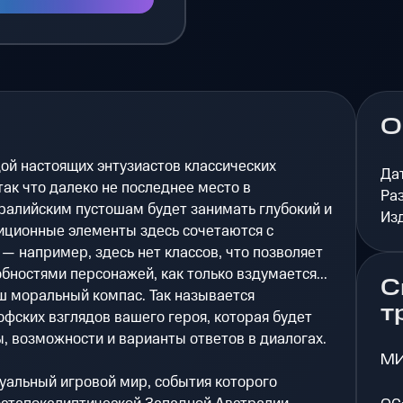
О
ой настоящих энтузиастов классических
Да
ак что далеко не последнее место в
Ра
ралийским пустошам будет занимать глубокий и
Из
ционные элементы здесь сочетаются с
 например, здесь нет классов, что позволяет
бностями персонажей, как только вздумается...
С
ш моральный компас. Так называется
т
фских взглядов вашего героя, которая будет
ы, возможности и варианты ответов в диалогах.
М
туальный игровой мир, события которого