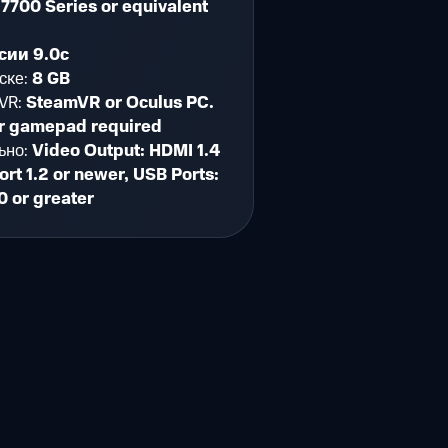
7700 Series or equivalent
сии 9.0c
ске:
8 GB
VR:
SteamVR or Oculus PC.
r gamepad required
ьно:
Video Output: HDMI 1.4
ort 1.2 or newer, USB Ports:
0 or greater