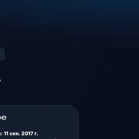
о
ре
а:
11 сен. 2017 г.