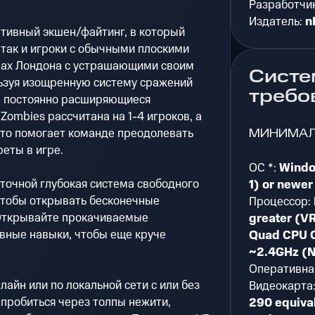
Разработчи
Издатель:
n
ативный экшен/файтинг, в который
, так и игроки с обычными плоскими
нах Лондона с устрашающими своим
Систе
ьзуя изощренную систему сражений
требо
е постоянно расширяющиеся
Zombies рассчитана на 1-4 игроков, а
МИНИМА
что помогает команде преодолевать
реты в игре.
ОС *:
Windo
аточной глубокая система свободного
1) or newer
чтобы открывать бесконечные
Процессор:
 Открывайте прокачиваемые
greater (V
вные навыки, чтобы еще круче
Quad CPU 
~2.4GHz (
Оперативна
айн или по локальной сети с или без
Видеокарта
 пробиться через толпы нежити,
290 equiva