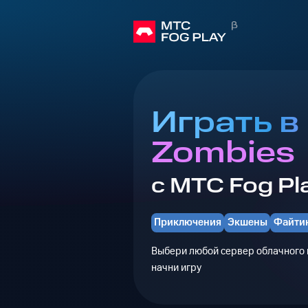
Играть в
Zombies
с МТС Fog Pl
Приключения
Экшены
Файти
Выбери любой сервер облачного г
начни игру