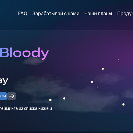
FAQ
Зарабатывай с нами
Наши планы
Проду
 Bloody
ay
нги
ейминга из списка ниже и