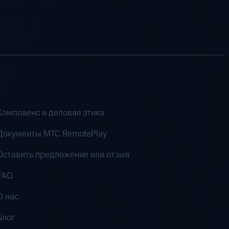
Комплаенс и деловая этика
Документы MTC RemotePlay
Оставить предложение или отзыв
FAQ
О нас
Блог