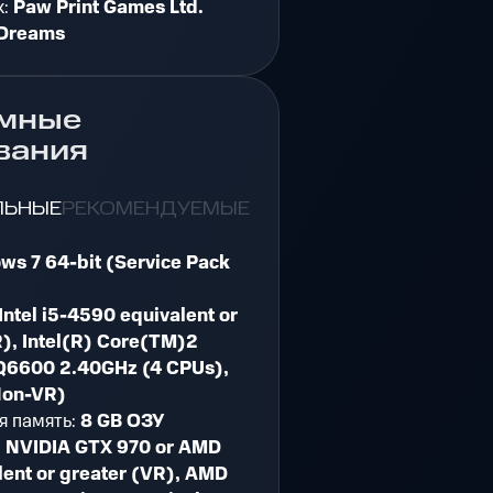
к:
Paw Print Games Ltd.
Dreams
мные
вания
ЛЬНЫЕ
РЕКОМЕНДУЕМЫЕ
ws 7 64-bit (Service Pack
Intel i5-4590 equivalent or
R), Intel(R) Core(TM)2
Q6600 2.40GHz (4 CPUs),
Non-VR)
я память:
8 GB ОЗУ
:
NVIDIA GTX 970 or AMD
lent or greater (VR), AMD