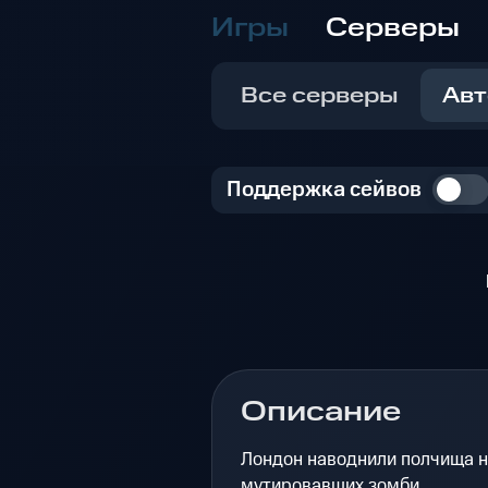
Игры
Серверы
Все серверы
Авт
Поддержка сейвов
Описание
Лондон наводнили полчища н
мутировавших зомби.