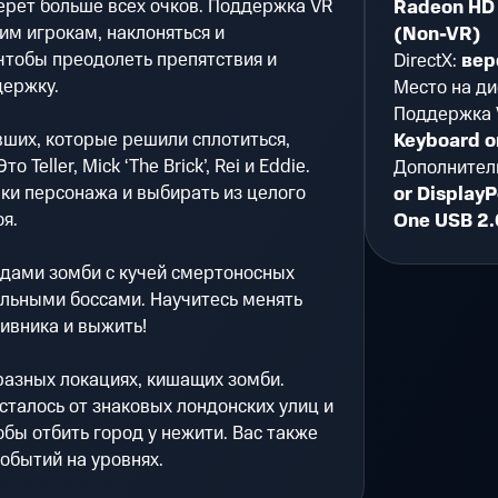
берет больше всех очков. Поддержка VR
Radeon HD 
им игрокам, наклоняться и
(Non-VR)
чтобы преодолеть препятствия и
DirectX:
вер
держку.
Место на ди
Поддержка 
ших, которые решили сплотиться,
Keyboard o
Teller, Mick ‘The Brick’, Rei и Eddie.
Дополнител
ки персонажа и выбирать из целого
or DisplayP
я.
One USB 2.
дами зомби с кучей смертоносных
ельными боссами. Научитесь менять
тивника и выжить!
разных локациях, кишащих зомби.
сталось от знаковых лондонских улиц и
бы отбить город у нежити. Вас также
обытий на уровнях.