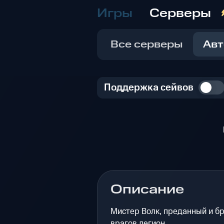
Игры
Серверы
Все серверы
Авт
Поддержка сейвов
Описание
Мистер Волк, преданный и б
врагов легион.