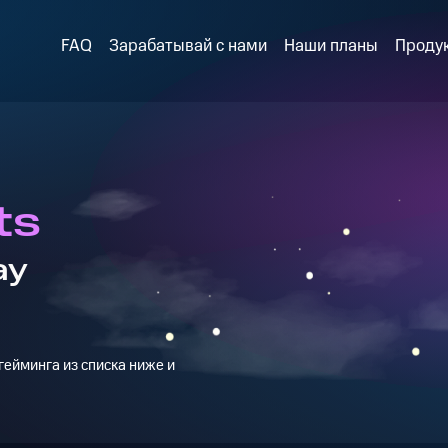
FAQ
Зарабатывай с нами
Наши планы
Проду
ts
ay
ейминга из списка ниже и