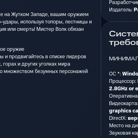
Разработчи
Издатель:
P
шне на Жутком Западе, вашим оружием
-удары, используя топоры, лестницы и
ия или смерть! Мистер Волк обязан
Систе
требо
ное оружие
 и продвигайтесь в списке лидеров
МИНИМА
, горах и других уголках мира
 со множеством безумных персонажей
ОС *:
Windo
Процессор:
2.8GHz or 
Оперативна
Видеокарта
graphics c
DirectX:
вер
Место на ди
Звуковая ка