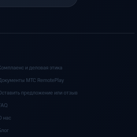
Комплаенс и деловая этика
Документы MTC RemotePlay
Оставить предложение или отзыв
FAQ
О нас
Блог