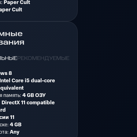
к:
Paper Cult
aper Cult
мные
вания
ЛЬНЫЕ
РЕКОМЕНДУЕМЫЕ
ws 8
Intel Core i5 dual-core
equivalent
я память:
4 GB ОЗУ
:
DirectX 11 compatible
ard
сии 11
ске:
4 GB
рта:
Any