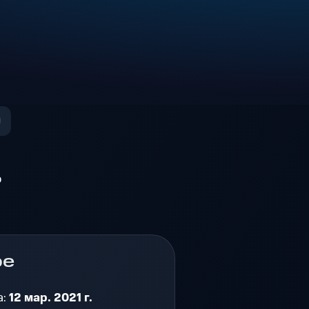
о
ре
а:
12 мар. 2021 г.