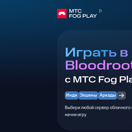
Играть в
Bloodroo
с МТС Fog Pl
Инди
Экшены
Аркады
Выбери любой сервер облачного г
начни игру