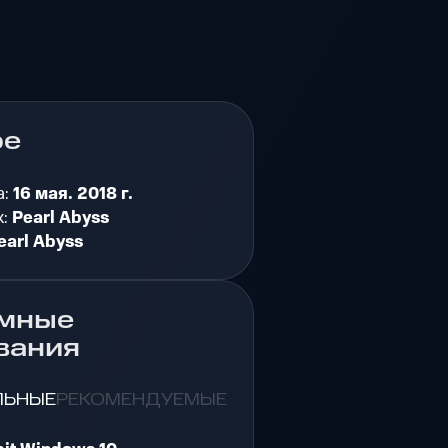
ре
а:
16 мая. 2018 г.
к:
Pearl Abyss
earl Abyss
мные
вания
ЛЬНЫЕ
РЕКОМЕНДУЕМЫЕ