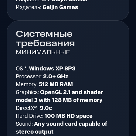
Издатель:
Gaijin Games
Системные
требования
МИНИМАЛЬНЫЕ
OS *:
Windows XP SP3
Processor:
2.0+ GHz
Memory:
512 MB RAM
Graphics:
OpenGL 2.1 and shader
model 3 with 128 MB of memory
DirectX®:
9.0c
Hard Drive:
100 MB HD space
Sound:
Any sound card capable of
stereo output