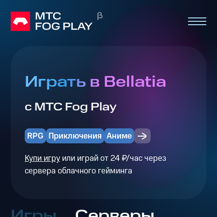
Играть в Bellatia
с МТС Fog Play
RPG
Приключения
Аниме
Купи игру
или играй от 24 ₽/час через
сервера облачного гейминга
Игры
Серверы