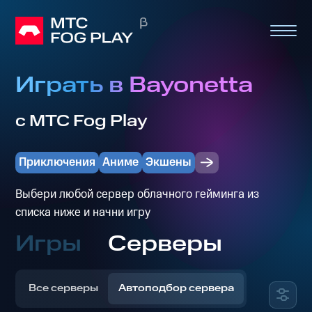
Играть в Bayonetta
с МТС Fog Play
Приключения
Аниме
Экшены
Выбери любой сервер облачного гейминга из
списка ниже и начни игру
Игры
Серверы
Все серверы
Автоподбор сервера