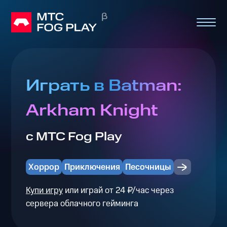
Играть в Batman:
Arkham Knight
с МТС Fog Play
Хоррор
Приключения
Песочницы
Купи игру
или играй от 24 ₽/час через
сервера облачного гейминга