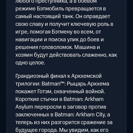
любого преступника, а в боевом
режиме Бэтмобиль превращается в
самый настоящий танк. Он оправдает
свою славу и получит ключевую роль в
игре, помогая Бэтмену во всем, от
навигации и поиска улик до боев и
решения головоломок. Машина и
хозяин будут действовать слаженно, как
одно целое.
Грандиозный финал к Аркхемской
трилогии: Batman™: Рыцарь Аркхема
покажет Готэм, охваченный войной.
Короткие стычки в Batman: Arkham
Asylum переросли в заговор против
заключенных в Batman: Arkham City, а
теперь из них разгорится сражение за
будущее города. Мы увидим, как его