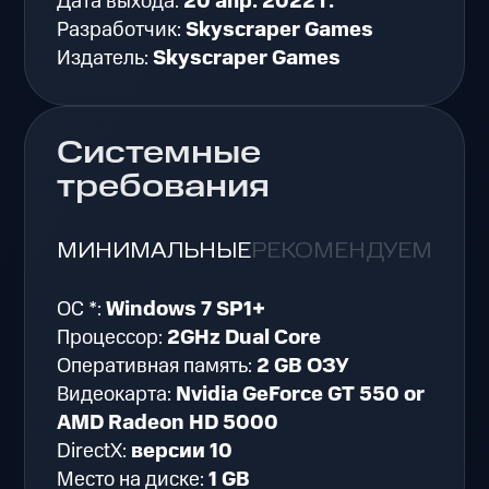
Дата выхода:
20 апр. 2022 г.
Разработчик:
Skyscraper Games
Издатель:
Skyscraper Games
Системные
требования
МИНИМАЛЬНЫЕ
РЕКОМЕНДУЕМЫЕ
ОС *:
Windows 7 SP1+
Процессор:
2GHz Dual Core
Оперативная память:
2 GB ОЗУ
Видеокарта:
Nvidia GeForce GT 550 or
AMD Radeon HD 5000
DirectX:
версии 10
Место на диске:
1 GB