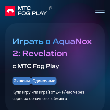
Играть в AquaNox
2: Revelation
с МТС Fog Play
Экшены
Одиночные
Купи игру
или играй от 24 ₽/час через
сервера облачного гейминга