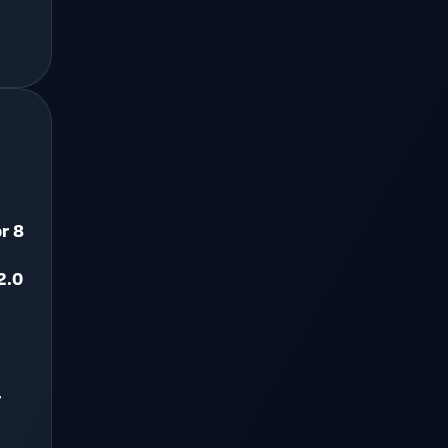
r 8
2.0
r