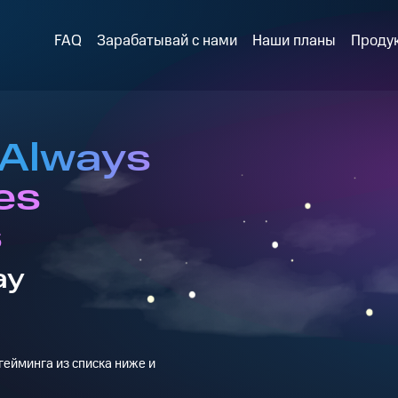
FAQ
Зарабатывай с нами
Наши планы
Проду
 Always
es
s
ay
ейминга из списка ниже и