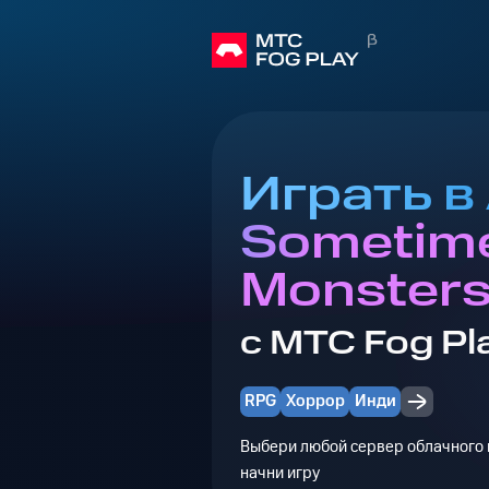
Играть в
Sometim
Monster
с МТС Fog Pl
RPG
Хоррор
Инди
Выбери любой сервер облачного г
начни игру