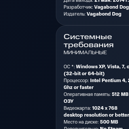
Дата выхода:
21 мая. 2014 г.
Разработчик:
Vagabond Dog
Издатель:
Vagabond Dog
Системные
требования
МИНИМАЛЬНЫЕ
ОС *:
Windows XP, Vista, 7, o
(32-bit or 64-bit)
Процессор:
Intel Pentium 4, 
Ghz or faster
Оперативная память:
512 MB
ОЗУ
Видеокарта:
1024 x 768
desktop resolution or bette
Место на диске:
500 MB