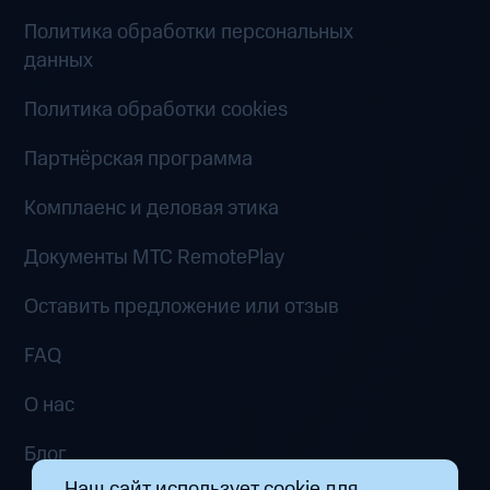
Политика обработки персональных
данных
Политика обработки cookies
Партнёрская программа
Комплаенс и деловая этика
Документы MTC RemotePlay
Оставить предложение или отзыв
FAQ
О нас
Блог
Наш сайт использует cookie для