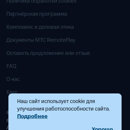
Политика обработки cookies
Партнёрская программа
Комплаенс и деловая этика
Документы MTC RemotePlay
Оставить предложение или отзыв
FAQ
О нас
Блог
Наш сайт использует cookie для
улучшения работоспособности сайта.
© 2026 ООО «Маркетплейс распределенных
Подробнее
вычислений». Все права защищены
Адрес: 115432, г. Москва, пр-кт Андропова, д.
Хорошо