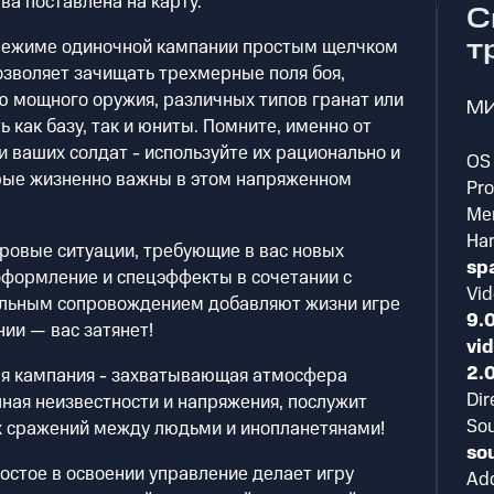
ва поставлена на карту.
С
т
 режиме одиночной кампании простым щелчком
зволяет зачищать трехмерные поля боя,
ю мощного оружия, различных типов гранат или
М
 как базу, так и юниты. Помните, именно от
 ваших солдат - используйте их рационально и
OS 
рые жизненно важны в этом напряженном
Pro
Me
Har
ровые ситуации, требующие в вас новых
sp
оформление и спецэффекты в сочетании с
Vid
ьным сопровождением добавляют жизни игре
9.0
ии — вас затянет!
vid
2.
я кампания - захватывающая атмосфера
Dir
лная неизвестности и напряжения, послужит
So
х сражений между людьми и инопланетянами!
so
стое в освоении управление делает игру
Add