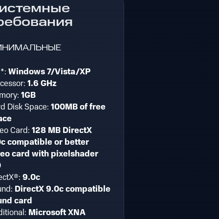
истемные
ребования
ИНИМАЛЬНЫЕ
*:
Windows 7/Vista/XP
cessor:
1.6 GHz
mory:
1GB
d Disk Space:
100MB of free
ace
eo Card:
128 MB DirectX
c compatible or better
eo card with pixelshader
0
ectX®:
9.0c
und:
DirectX 9.0c compatible
und card
itional:
Microsoft XNA