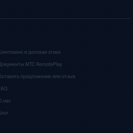
Комплаенс и деловая этика
Документы MTC RemotePlay
Оставить предложение или отзыв
FAQ
О нас
Блог