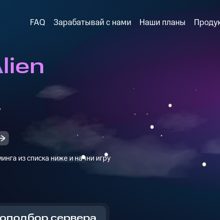
FAQ
Зарабатывай с нами
Наши планы
Проду
lien
y
инга из списка ниже и начни игру
оподбор сервера