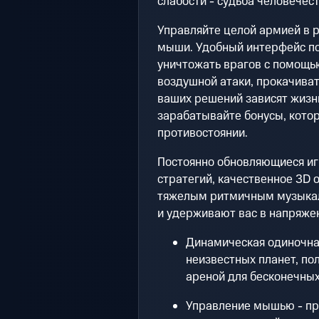
слабости - судьба человечест
Управляйте целой армией в
мыши. Удобный интерфейс по
уничтожать врагов с помощь
воздушной атаки, прокачивать
ваших решений зависят жизни
зарабатывайте бонусы, кото
противостоянии.
Постоянно обновляющиеся иг
стратегий, качественное 3D 
тяжелым ритмичным музыкал
и удерживают вас в напряжен
Динамическая одиночна
неизвестных планет, по
ареной для бесконечны
Управление мышью - про