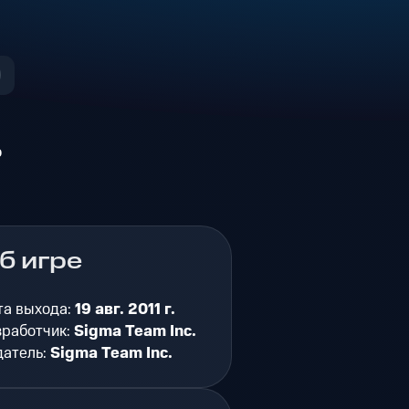
о
б игре
та выхода:
19 авг. 2011 г.
зработчик:
Sigma Team Inc.
датель:
Sigma Team Inc.