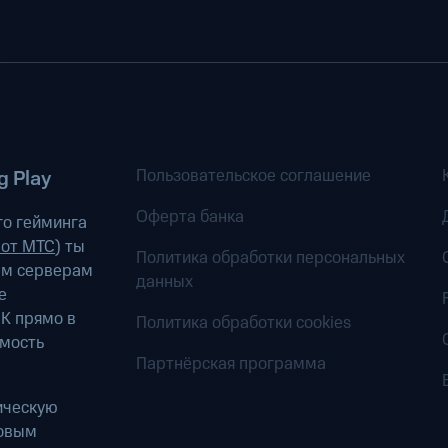
Пользовательское соглашение
 Play
Оферта банка
о гейминга
 от МТС
) ты
Политика обработки персональных
ым серверам
данных
е
К прямо в
Политика обработки cookies
имость
Партнёрская программа
ическую
ровым