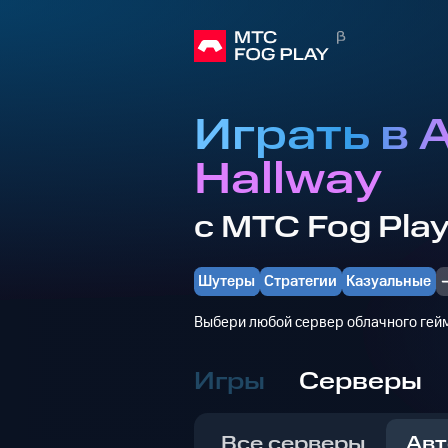
Играть в A
Hallway
с МТС Fog Pla
Шутеры
Стратегии
Казуальные
Выбери любой сервер облачного гейм
Игры
Серверы
Все серверы
Авт