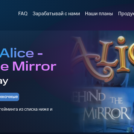
FAQ
Зарабатывай с нами
Наши планы
Проду
Alice -
e Mirror
ay
иночные
ейминга из списка ниже и