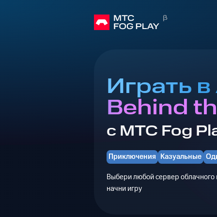
Играть в 
Behind th
с МТС Fog Pl
Приключения
Казуальные
Од
Выбери любой сервер облачного г
начни игру