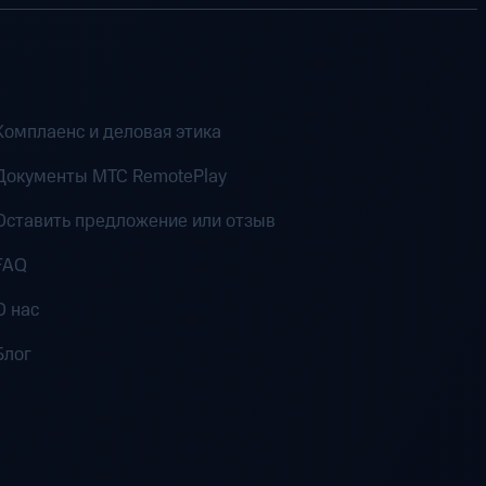
Комплаенс и деловая этика
Документы MTC RemotePlay
Оставить предложение или отзыв
FAQ
О нас
Блог