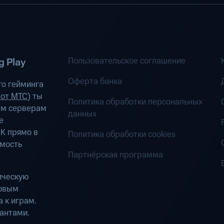
Пользовательское соглашение
 Play
Оферта банка
о гейминга
 от МТС
) ты
Политика обработки персональных
ым серверам
данных
е
К прямо в
Политика обработки cookies
имость
Партнёрская программа
ическую
ровым
 к играм.
антами.