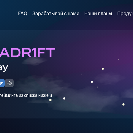
FAQ
Зарабатывай с нами
Наши планы
Проду
 ADR1FT
ay
ди
ейминга из списка ниже и