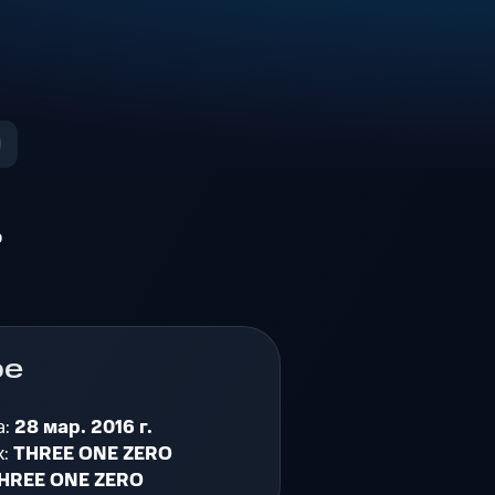
о
ре
а:
28 мар. 2016 г.
к:
THREE ONE ZERO
HREE ONE ZERO