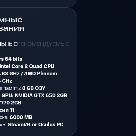
мные
вания
ЛЬНЫЕ
РЕКОМЕНДУЕМЫЕ
s 64 bits
Intel Core 2 Quad CPU
.83 GHz / AMD Phenom
5 GHz
я память:
8 GB ОЗУ
:
GPU: NVIDIA GTX 650 2GB
7770 2GB
сии 11
ске:
6000 MB
VR:
SteamVR or Oculus PC