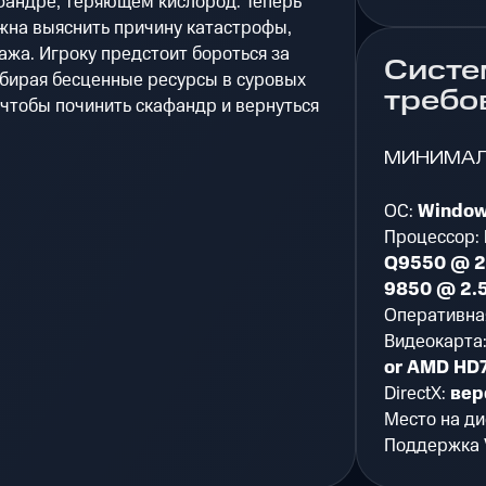
фандре, теряющем кислород. Теперь
на выяснить причину катастрофы,
ажа. Игроку предстоит бороться за
Систе
обирая бесценные ресурсы в суровых
требо
 чтобы починить скафандр и вернуться
МИНИМА
ОС:
Window
Процессор:
Q9550 @ 2
9850 @ 2.
Оперативна
Видеокарта
or AMD HD
DirectX:
вер
Место на ди
Поддержка 