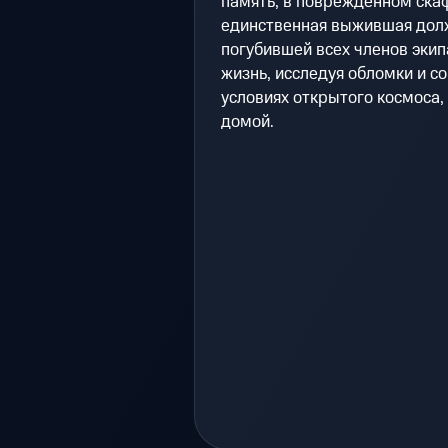
память, в поврежденном ска
единственная выжившая долж
погубившей всех членов экип
жизнь, исследуя обломки и с
условиях открытого космоса,
домой.