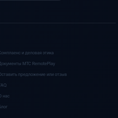
Комплаенс и деловая этика
Документы MTC RemotePlay
Оставить предложение или отзыв
FAQ
О нас
Блог