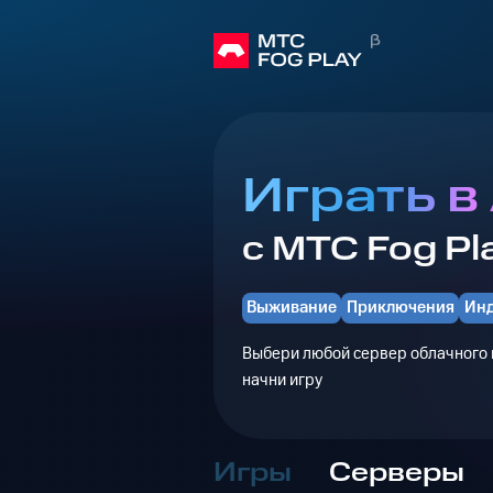
Играть в
с МТС Fog Pl
Выживание
Приключения
Ин
Выбери любой сервер облачного г
начни игру
Игры
Серверы