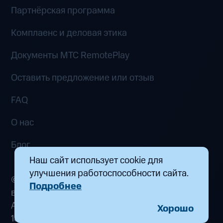
Партнёрская программа
Комплаенс и деловая этика
Документы MTC RemotePlay
Оставить предложение или отзыв
FAQ
О нас
Блог
Наш сайт использует cookie для
улучшения работоспособности сайта.
© 2026 ООО «Маркетплейс распределенных
Подробнее
вычислений». Все права защищены
Адрес: 115432, г. Москва, пр-кт Андропова, д.
Хорошо
18, к. 9 Почта:
fogplay@mts.ru