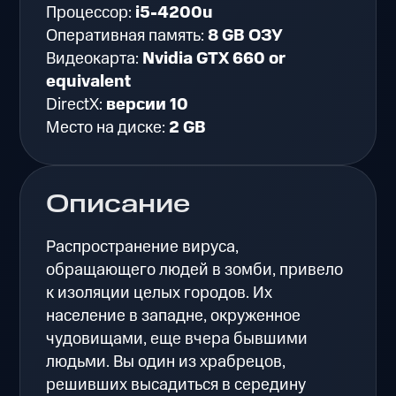
Процессор:
i5-4200u
Оперативная память:
8 GB ОЗУ
Видеокарта:
Nvidia GTX 660 or
equivalent
DirectX:
версии 10
Место на диске:
2 GB
Описание
Распространение вируса,
обращающего людей в зомби, привело
к изоляции целых городов. Их
население в западне, окруженное
чудовищами, еще вчера бывшими
людьми. Вы один из храбрецов,
решивших высадиться в середину