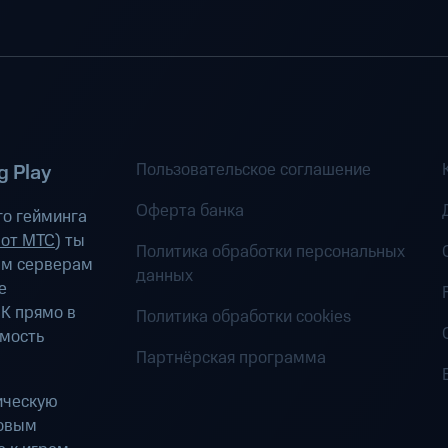
Пользовательское соглашение
 Play
Оферта банка
о гейминга
 от МТС
) ты
Политика обработки персональных
ым серверам
данных
е
К прямо в
Политика обработки cookies
имость
Партнёрская программа
ическую
ровым