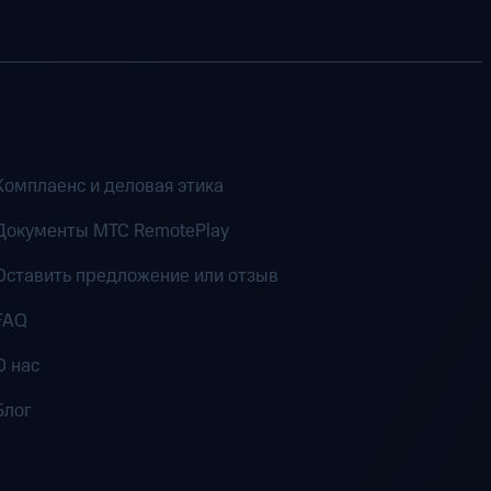
Комплаенс и деловая этика
Документы MTC RemotePlay
Оставить предложение или отзыв
FAQ
О нас
Блог