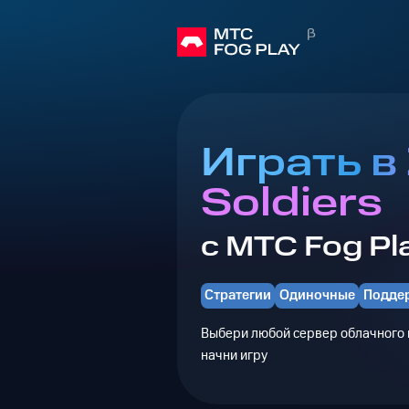
Играть в 
Soldiers
с МТС Fog Pl
Стратегии
Одиночные
Подде
Выбери любой сервер облачного г
начни игру