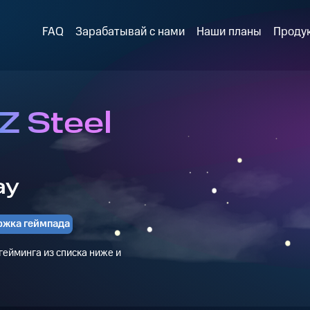
FAQ
Зарабатывай с нами
Наши планы
Проду
Z Steel
ay
ржка геймпада
ейминга из списка ниже и