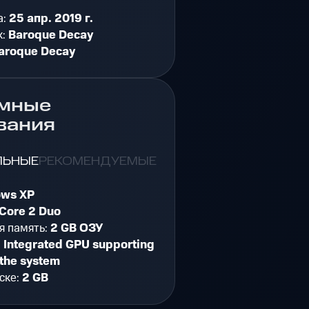
а:
25 апр. 2019 г.
к:
Baroque Decay
aroque Decay
мные
вания
ЛЬНЫЕ
РЕКОМЕНДУЕМЫЕ
ws XP
Core 2 Duo
я память:
2 GB ОЗУ
:
Integrated GPU supporting
the system
ске:
2 GB