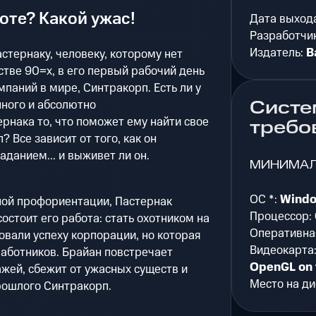
оте? Какой ужас!
Дата выход
Разработчи
Издатель:
B
стернаку, человеку, которому нет
тве 90=х, в его первый рабочий день
мпаний в мире, Синтракорп. Есть ли у
Систе
нного и абсолютно
рнака то, что поможет ему найти свое
требо
 Все зависит от того, как он
аданием... и выживет ли он.
МИНИМА
ОС *:
Windo
ной профориентации, Пастернак
Процессор:
состоит его работа: стать охотником на
Оперативна
овали успеху корпорации, но которая
Видеокарта
работников. Брайан повстречает
OpenGL on 
жей, сбежит от ужасных существ и
Место на ди
рошлого Синтракорп.