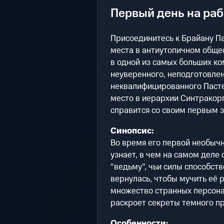
Первый день на раб
Присоединитесь к Брайану Па
места в антиутопичном общес
в одной из самых больших ко
неуверенного, неподготовле
неквалифицированного Пасте
место в иерархии Синтракорп?
справится со своим первым з
Синопсис:
Во время его первой необыч
узнает, в чем на самом деле 
“ведьму”, чьи силы способств
вернулась, чтобы мучить её 
множество странных персона
раскроет секреты темного п
Особенности: