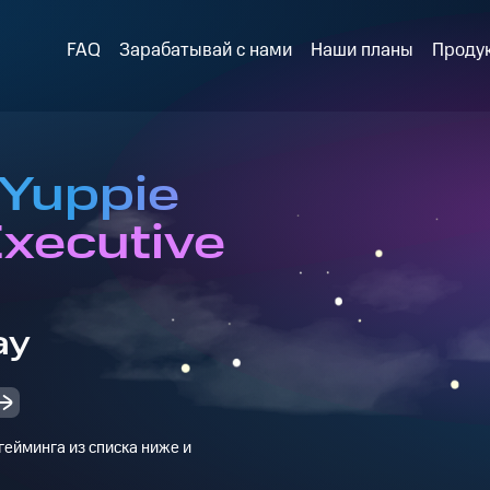
FAQ
Зарабатывай с нами
Наши планы
Проду
 Yuppie
Executive
ay
ейминга из списка ниже и