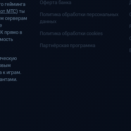
Оферта банка
о гейминга
 от МТС
) ты
Политика обработки персональных
ым серверам
данных
е
К прямо в
Политика обработки cookies
имость
Партнёрская программа
ическую
ровым
 к играм.
антами.