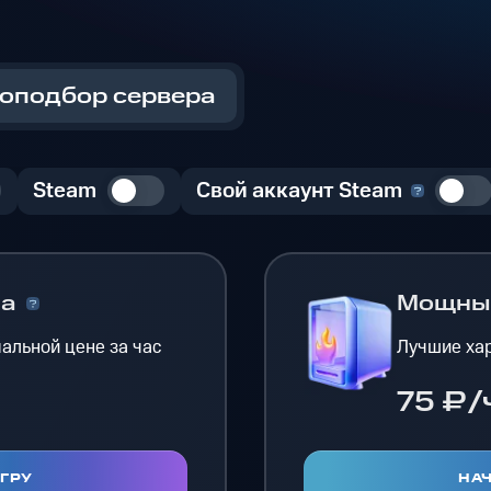
оподбор сервера
Steam
Свой аккаунт Steam
на
Мощн
альной цене за час
Лучшие хар
75 ₽/
ИГРУ
НАЧ