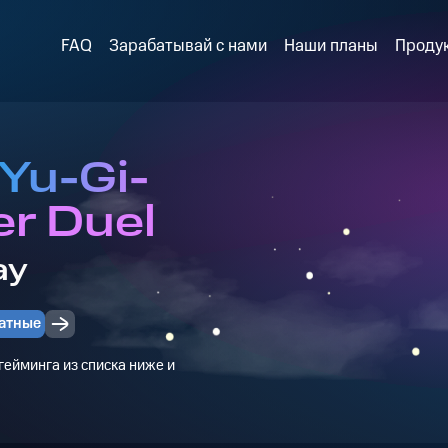
FAQ
Зарабатывай с нами
Наши планы
Проду
Yu-Gi-
er Duel
ay
атные
ейминга из списка ниже и