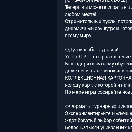
[О Yu-Gi-Oh! MASTER DUEL]
Теперь вы можете играть в ц
любом месте!
Стремительные дуэли, потря
динамичный саундтрек! Готов
всему миру!
◇Дуэли любого уровня!
Yu-Gi-Oh! — это развлечение
Благодаря понятному обучени
даже если вы новичок или дав
КОЛЛЕКЦИОННАЯ КАРТОЧНАЯ И
колоду карт, с которой и нач
По мере игры собирайте новы
◇Форматы турнирных цикло
Экспериментируйте и улучша
ждет богатый выбор событий 
Более 10 тысяч уникальных к