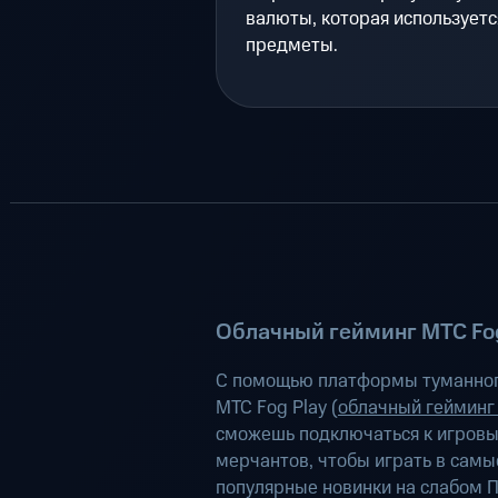
валюты, которая используетс
предметы.
Облачный гейминг МТС Fog
С помощью платформы туманног
МТС Fog Play (
облачный гейминг
сможешь подключаться к игров
мерчантов, чтобы играть в самы
популярные новинки на слабом П