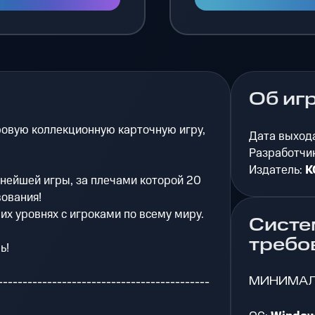
Об иг
ровую коллекционную карточную игру,
Дата выход
Разработчи
Издатель:
K
нейшей игры, за плечами которой 20
ования!
х уровнях с игроками по всему миру.
Систе
требо
ь!
МИНИМА
-------------------------------------------