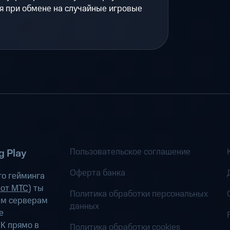
я при обмене на случайные игровые
Пользовательское соглашение
 Play
Оферта банка
о гейминга
 от МТС
) ты
Политика обработки персональных
ым серверам
данных
е
К прямо в
Политика обработки cookies