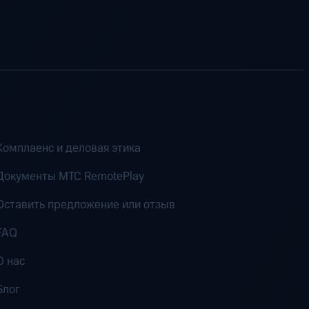
Комплаенс и деловая этика
Документы MTC RemotePlay
Оставить предложение или отзыв
FAQ
О нас
Блог