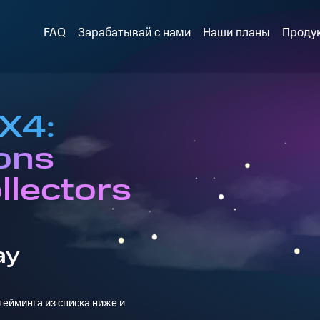
FAQ
Зарабатывай с нами
Наши планы
Проду
 X4:
ons
ollectors
ay
ейминга из списка ниже и