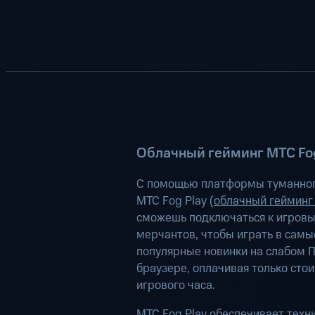
Облачный гейминг МТС Fog
С помощью платформы туманног
МТС Fog Play (
облачный гейминг
сможешь подключаться к игров
мерчантов, чтобы играть в самы
популярные новинки на слабом П
браузере, оплачивая только сто
игрового часа.
МТС Fog Play обеспечивает техн