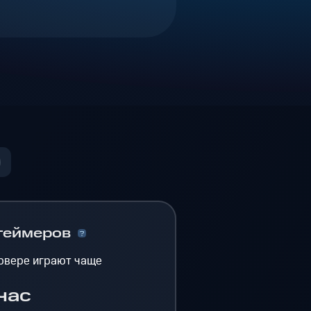
геймеров
рвере играют чаще
час