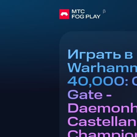
Играть в
Warham
40,000: 
Gate -
Daemonh
Castellan
Champion