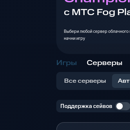
с МТС Fog Pl
Выбери любой сервер облачного г
начни игру
Игры
Серверы
Все серверы
Авт
Поддержка сейвов