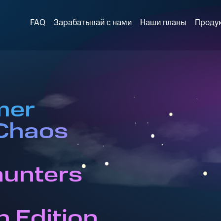
FAQ
Зарабатывай с нами
Наши планы
Проду
mer
Chaos
unters
 Edition