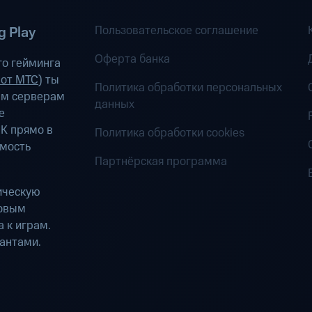
Пользовательское соглашение
 Play
Оферта банка
о гейминга
 от МТС
) ты
Политика обработки персональных
ым серверам
данных
е
К прямо в
Политика обработки cookies
имость
Партнёрская программа
ическую
ровым
 к играм.
антами.