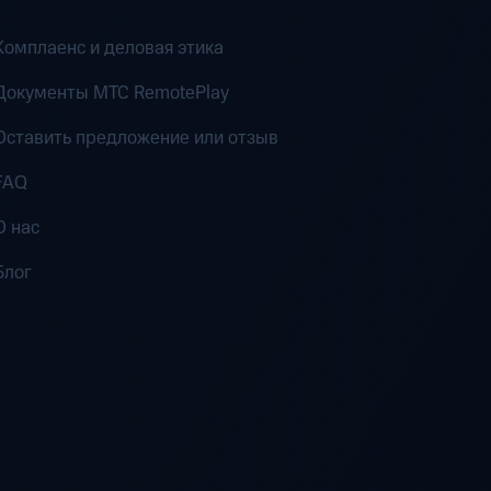
Комплаенс и деловая этика
Документы MTC RemotePlay
Оставить предложение или отзыв
FAQ
О нас
Блог