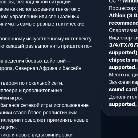
ОС *:
Windo
ось бы, безнадежной ситуации.
Процессор:
кие как использование танкеток с
Athlon (3 
ном управлении или специальных
recommen
ринимать самые разные тактические
Оперативна
Видеокарта
вованному искусственному интеллекту
3/4/FX/6/7
ию каждый раз выполнять придется по-
supported).
chipsets ma
в ведения боевых действий —
supported.
вропа, Северная Африка и бассейн
Место на ди
Звуковая ка
твером по локальной сети.
sound card
иплеера и дополнительные
Дополнител
йки игры.
supported,
баланса сетевой игры использование
хники стало более реалистичным.
тиллерии позволяет применять новые
защиты.
тика и новые виды экипировки.