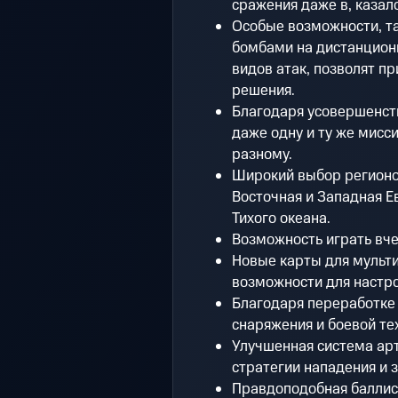
сражения даже в, казал
Особые возможности, та
бомбами на дистанцион
видов атак, позволят п
решения.
Благодаря усовершенст
даже одну и ту же мисс
разному.
Широкий выбор регионо
Восточная и Западная Е
Тихого океана.
Возможность играть вче
Новые карты для мульт
возможности для настро
Благодаря переработке 
снаряжения и боевой те
Улучшенная система ар
стратегии нападения и 
Правдоподобная баллис