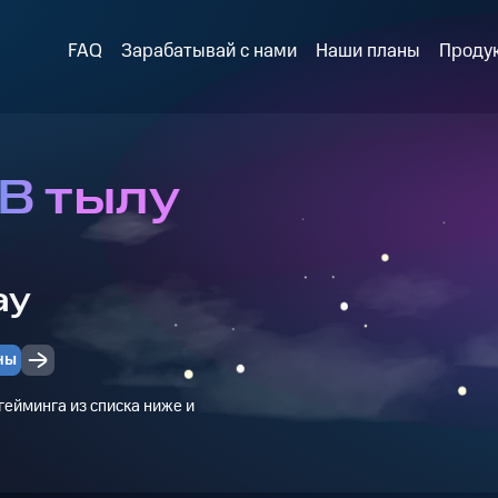
FAQ
Зарабатывай с нами
Наши планы
Проду
 В тылу
ay
ны
ейминга из списка ниже и