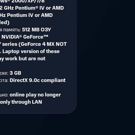
ws® 2000/XP/7/8
2 GHz Pentium® IV or AMD
GHz Pentium IV or AMD
ded)
я память:
512 MB ОЗУ
:
NVIDIA® GeForce™
 series (GeForce 4 MX NOT
 Laptop version of these
y work but are not
ске:
3 GB
рта:
DirectX 9.0c compliant
ьно:
online play no longer
 only through LAN