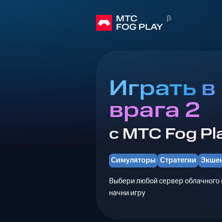
Играть в
врага 2
с МТС Fog Pl
Симуляторы
Стратегии
Экше
Выбери любой сервер облачного г
начни игру