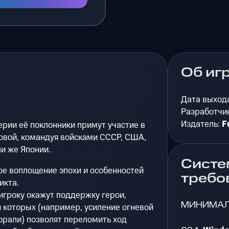
Об иг
Дата выход
Разработчи
Издатель:
F
ерии её поклонники примут участие в
овой, командуя войсками СССР, США,
и же Японии.
Систе
е воплощение эпохи и особенностей
требо
икта.
игроку окажут поддержку герои,
МИНИМА
 которых (например, усиление огневой
орали) позволят переломить ход