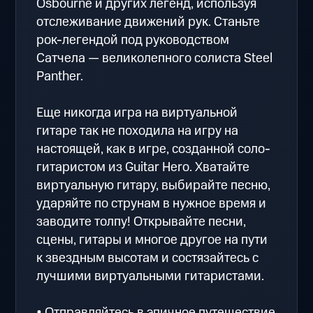
Osbourne и других легенд, используя
отслеживание движений рук. Станьте
рок-легендой под руководством
Сатчела — великолепного солиста Steel
Panther.
Еще никогда игра на виртуальной
гитаре так не походила на игру на
настоящей, как в игре, созданной соло-
гитаристом из Guitar Hero. Хватайте
виртуальную гитару, выбирайте песню,
ударяйте по струнам в нужное время и
заводите толпу! Открывайте песни,
сцены, гитары и многое другое на пути
к звездным высотам и состязайтесь с
лучшими виртуальными гитаристами.
• Отправляйтесь в эпичное путешествие