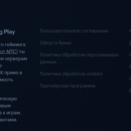
Пользовательское соглашение
 Play
Оферта банка
о гейминга
 от МТС
) ты
Политика обработки персональных
ым серверам
данных
е
К прямо в
Политика обработки cookies
имость
Партнёрская программа
ическую
ровым
 к играм.
антами.