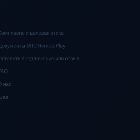
Комплаенс и деловая этика
Документы MTC RemotePlay
Оставить предложение или отзыв
FAQ
О нас
Блог