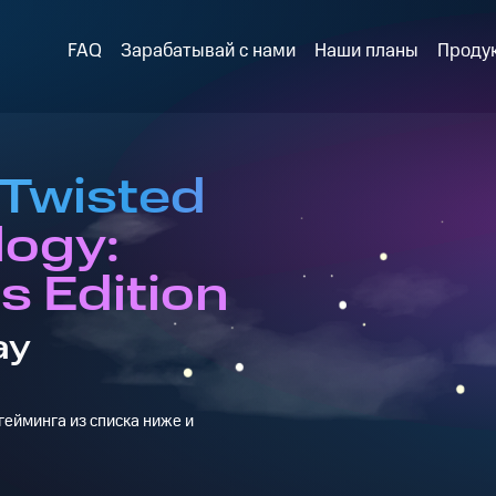
FAQ
Зарабатывай с нами
Наши планы
Проду
 Twisted
logy:
's Edition
ay
ейминга из списка ниже и