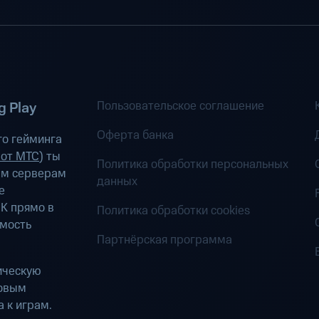
Пользовательское соглашение
 Play
Оферта банка
о гейминга
 от МТС
) ты
Политика обработки персональных
ым серверам
данных
е
К прямо в
Политика обработки cookies
имость
Партнёрская программа
ическую
ровым
 к играм.