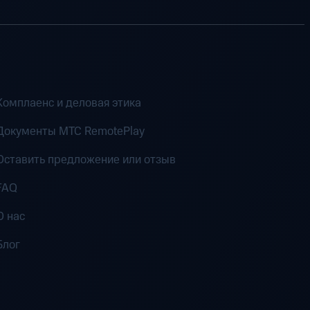
Комплаенс и деловая этика
Документы MTC RemotePlay
Оставить предложение или отзыв
FAQ
О нас
Блог