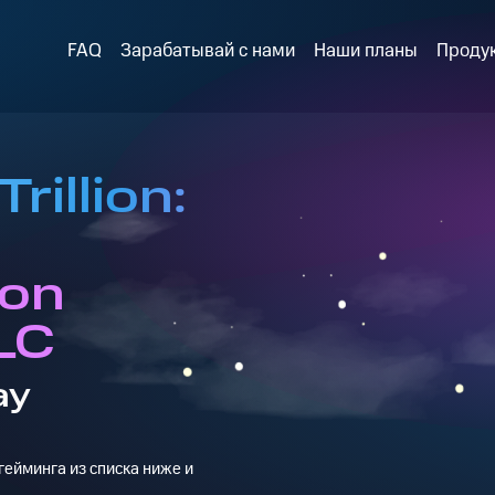
FAQ
Зарабатывай с нами
Наши планы
Проду
rillion:
ion
LC
ay
ейминга из списка ниже и