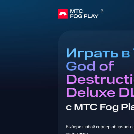
Играть в T
God of
Destruct
Deluxe D
с МТС Fog Pl
Выбери любой сервер облачного г