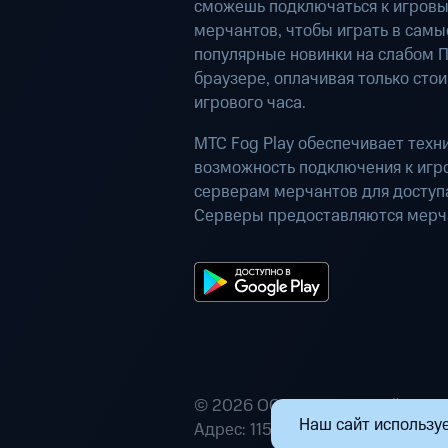
сможешь подключаться к игров
мерчантов, чтобы играть в самы
популярные новинки на слабом П
браузере, оплачивая только сто
игрового часа.
МТС Fog Play обеспечивает техн
возможность подключения к иг
серверам мерчантов для доступа
Серверы предоставляются мерч
© 2026 ООО «Маркетплейс расп
Наш сайт используе
Адрес: 115432, г. Москва, пр-кт А