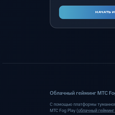
НАЧАТЬ 
Облачный гейминг МТС Fog
С помощью платформы туманног
МТС Fog Play (
облачный гейминг