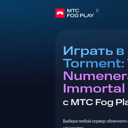
Играть в
Torment: 
Numenera
Immortal 
с МТС Fog Pl
Выбери любой сервер облачного г