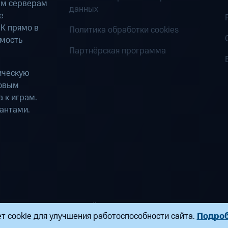
ым серверам
данных
е
К прямо в
Политика обработки cookies
имость
Партнёрская программа
ическую
ровым
 к играм.
антами.
ределенных вычислений». Все права защищены
т cookie для улучшения работоспособности сайта.
Подро
ндропова, д. 18, к. 9 Почта:
fogplay@mts.ru