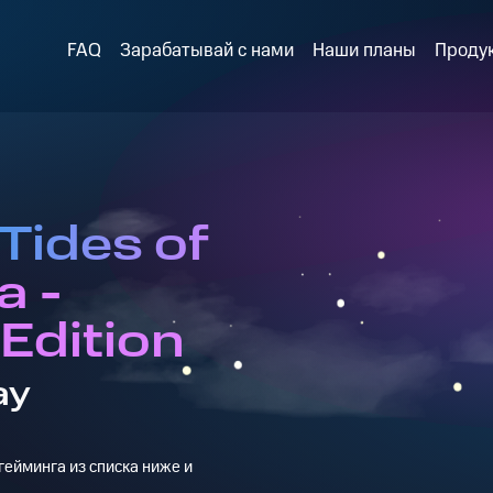
FAQ
Зарабатывай с нами
Наши планы
Проду
Tides of
 -
Edition
ay
ейминга из списка ниже и