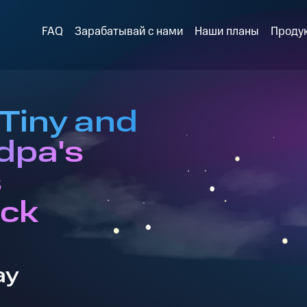
FAQ
Зарабатывай с нами
Наши планы
Проду
Tiny and
dpa's
s
ck
ay