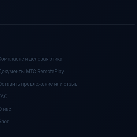
Комплаенс и деловая этика
Документы MTC RemotePlay
Оставить предложение или отзыв
FAQ
О нас
Блог