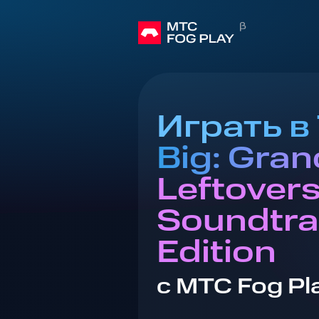
Играть в 
Big: Gran
Leftover
Soundtra
Edition
с МТС Fog Pl