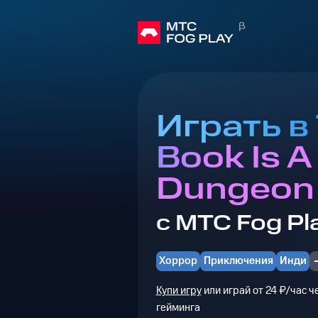
Играть в 
Book Is A
Dungeon
с МТС Fog Pl
Хоррор
Приключения
Инди
Купи игру
или играй от 24 ₽/час 
гейминга