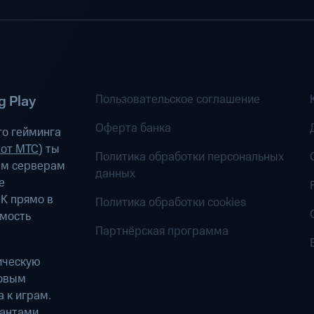
Пользовательское соглашение
 Play
Оферта банка
о гейминга
 от МТС
) ты
Политика обработки персональных
ым серверам
данных
е
К прямо в
Политика обработки cookies
имость
Партнёрская программа
ическую
ровым
 к играм.
антами.