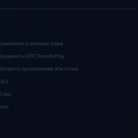
Комплаенс и деловая этика
Документы MTC RemotePlay
Оставить предложение или отзыв
FAQ
О нас
Блог