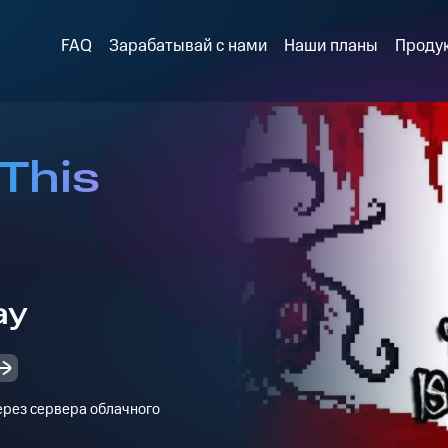
FAQ
Зарабатывай с нами
Наши планы
Проду
This
ay
через сервера облачного