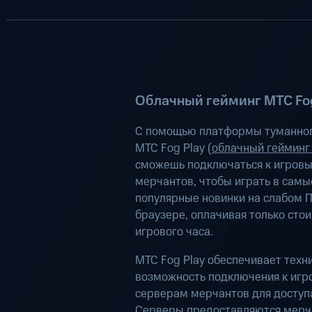
Облачный гейминг МТС Fog
С помощью платформы туманног
МТС Fog Play (
облачный гейминг
сможешь подключаться к игров
мерчантов, чтобы играть в самы
популярные новинки на слабом П
браузере, оплачивая только сто
игрового часа.
МТС Fog Play обеспечивает техн
возможность подключения к иг
серверам мерчантов для доступа
Серверы предоставляются мерч