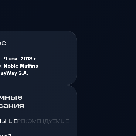
ре
а:
9 ноя. 2018 г.
к:
Noble Muffins
layWay S.A.
мные
вания
ЛЬНЫЕ
РЕКОМЕНДУЕМЫЕ