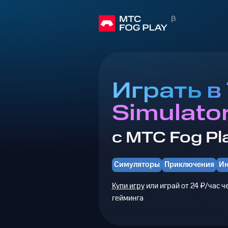
Играть в 
Simulato
с МТС Fog Pl
Симуляторы
Приключения
И
Купи игру
или играй от 24 ₽/час 
гейминга