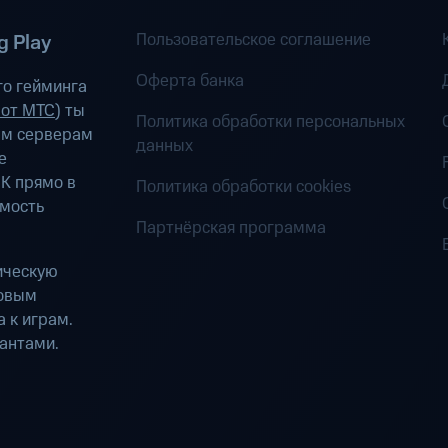
Пользовательское соглашение
 Play
Оферта банка
о гейминга
 от МТС
) ты
Политика обработки персональных
ым серверам
данных
е
К прямо в
Политика обработки cookies
имость
Партнёрская программа
ическую
ровым
 к играм.
антами.