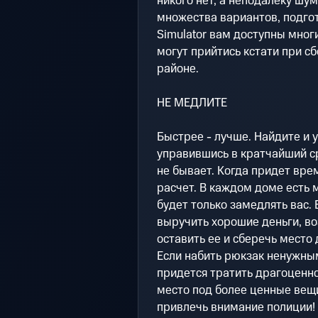
никого нет, а неподалеку шум
множества вариантов, подгот
Simulator вам доступны мног
могут прийтись кстати при с
районе.
НЕ МЕДЛИТЕ
Быстрее - лучше. Найдите и 
управившись в кратчайший с
не бывает. Когда придет вре
расчет. В каждом доме есть 
будет только замедлять вас. 
выручить хорошие деньги, в
оставить ее и сберечь место
Если набить рюкзак ненужным
придется тратить драгоценно
место под более ценные вещ
привлечь внимание полиции!