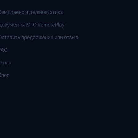
Комплаенс и деловая этика
Документы MTC RemotePlay
Оставить предложение или отзыв
FAQ
О нас
Блог