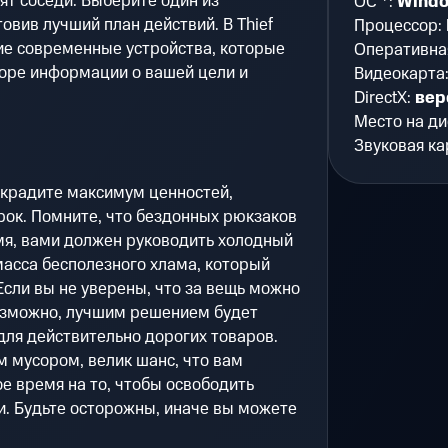
ят соседи. Выберите один из
ОС *:
Windo
овив лучший план действий. В Thief
Процессор:
ие современные устройства, которые
Оперативна
боре информации о вашей цели и
Видеокарта
DirectX:
вер
Место на ди
Звуковая ка
украдите максимум ценностей,
рок. Помните, что бездонных рюкзаков
мя, вами должен руководить холодный
масса бесполезного хлама, который
Если вы не уверены, что за вещь можно
озможно, лучшим решением будет
 для действительно дорогих товаров.
 мусором, велик шанс, что вам
е время на то, чтобы освободить
и. Будьте осторожны, иначе вы можете