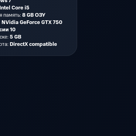
ws 7
Intel Core i5
я память:
8 GB ОЗУ
:
NVidia GeForce GTX 750
сии 10
ске:
5 GB
рта:
DirectX compatible