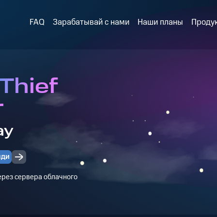
FAQ
Зарабатывай с нами
Наши планы
Проду
Thief
r
ay
нди
через сервера облачного