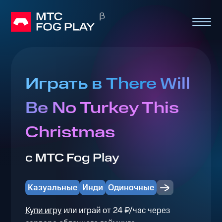
Играть в There Will
Be No Turkey This
Christmas
с МТС Fog Play
Казуальные
Инди
Одиночные
Купи игру
или играй от 24 ₽/час через