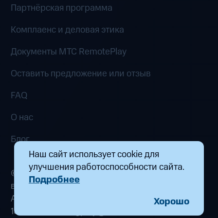
Партнёрская программа
Комплаенс и деловая этика
Документы MTC RemotePlay
Оставить предложение или отзыв
FAQ
О нас
Блог
Наш сайт использует cookie для
улучшения работоспособности сайта.
© 2026 ООО «Маркетплейс распределенных
Подробнее
вычислений». Все права защищены
Адрес: 115432, г. Москва, пр-кт Андропова, д.
Хорошо
18, к. 9 Почта:
fogplay@mts.ru