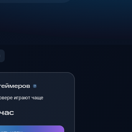
геймеров
рвере играют чаще
час