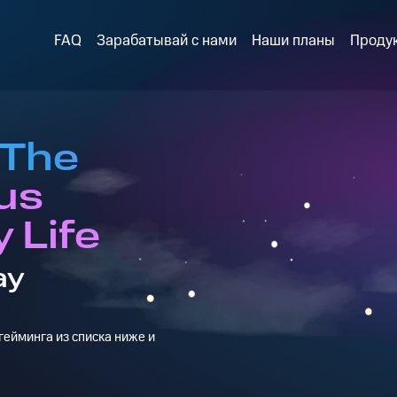
FAQ
Зарабатывай с нами
Наши планы
Проду
 The
us
 Life
ay
ейминга из списка ниже и