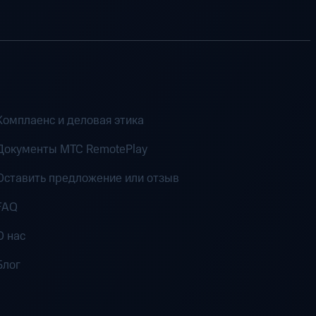
Комплаенс и деловая этика
Документы MTC RemotePlay
Оставить предложение или отзыв
FAQ
О нас
Блог