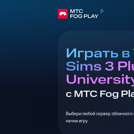
Играть в
Sims 3 Pl
University
с МТС Fog Pl
Выбери любой сервер облачного г
начни игру