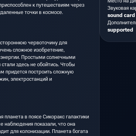
Место на ди
н приспособлен к путешествиям через
Звуковая ка
даленные точки в космосе.
sound card
Дополнител
supported
устороннюю червоточину для
очень сложное изобретение,
 энергии. Простыми солнечными
 стали здесь не обойтись. Чтобы
вам придется построить сложную
жин, электростанций и
ая планета в поясе Сикоракс галактики
е наблюдения показали, что она
дит для колонизации. Планета богата