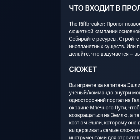
ЧТО ВХОДИТ В ПРО
The Riftbreaker: Пролог позв
сюжетной кампании основной
Собирайте ресурсы. Стройте 
инопланетных существ. Или 
делайте, что вздумается – в
СЮЖЕТ
Вы играете за капитана Эшл
ученый/коммандо внутри мощ
односторонний портал на Гал
окраине Млечного Пути, чтоб
возвращаться на Землю, а та
костюм Эшли, которому она 
выдерживать самые сложные
инструментами для строитель