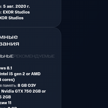
а:
5 авг. 2020 г.
к:
EXOR Studios
XOR Studios
мные
вания
ЛЬНЫЕ
РЕКОМЕНДУЕМЫЕ
ws 8.1
Intel i5 gen 2 or AMD
4 cores)
я память:
8 GB ОЗУ
:
Nvidia GTX 750 2GB or
5 2GB
сии 11