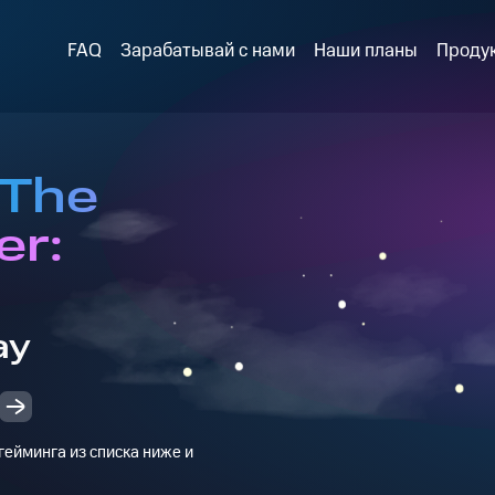
FAQ
Зарабатывай с нами
Наши планы
Проду
 The
er:
ay
ейминга из списка ниже и