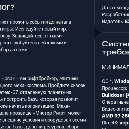
ЛОГ?
Дата выход
Разработчи
Издатель:
E
оляет прожить события до начала
 игры. Исследуйте новый мир.
базу. Защищайтесь от тысяч
Систе
просто любуйтесь пейзажами и
ыбор за вами.
требо
МИНИМА
и Новак – вы рифтбрейкер, элитный
ОС *:
Windo
ного меха-костюма. Пройдите сквозь
Процессор:
атею-37, отдаленную планету на
Bulldozer {
ы построить базу, которая позволит
Оперативна
кже начать колонизацию. Меха-
Видеокарта
дала прозвище «Мистер Ригз», может
AMD R7 26
 внешние условия и оборудован всеми
DirectX:
вер
ства базы, добычи ресурсов, сбора