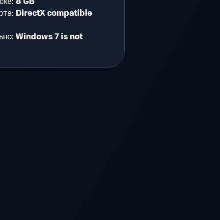
ске:
8 GB
рта:
DirectX compatible
ьно:
Windows 7 is not