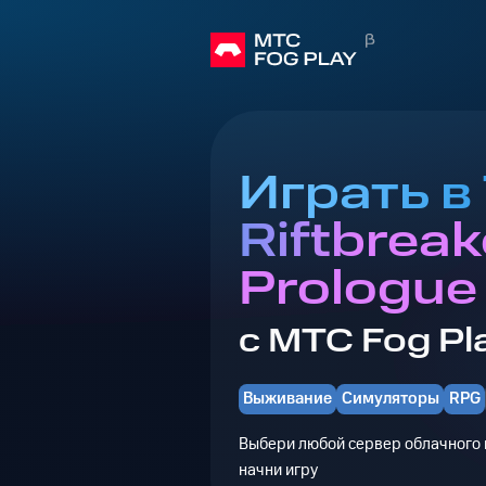
Играть в
Riftbreak
Prologue
с МТС Fog Pl
Выживание
Симуляторы
RPG
Выбери любой сервер облачного г
начни игру