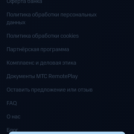
Оферта банка
Политика обработки персональных
данных
Политика обработки cookies
Партнёрская программа
Комплаенс и деловая этика
Документы MTC RemotePlay
Оставить предложение или отзыв
FAQ
О нас
Блог