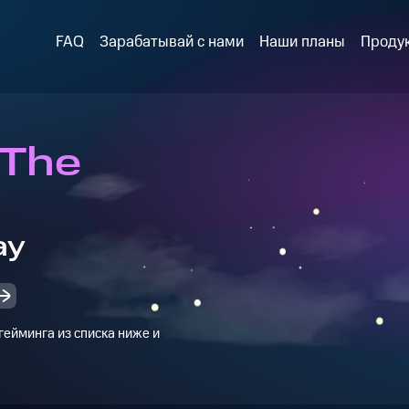
FAQ
Зарабатывай с нами
Наши планы
Проду
 The
ay
ейминга из списка ниже и