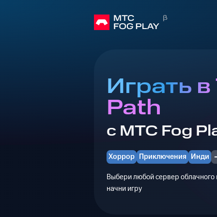
Играть в
Path
с МТС Fog Pl
Хоррор
Приключения
Инди
Выбери любой сервер облачного г
начни игру