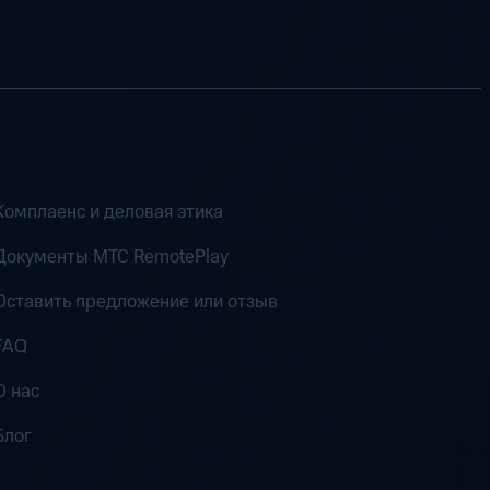
Комплаенс и деловая этика
Документы MTC RemotePlay
Оставить предложение или отзыв
FAQ
О нас
Блог