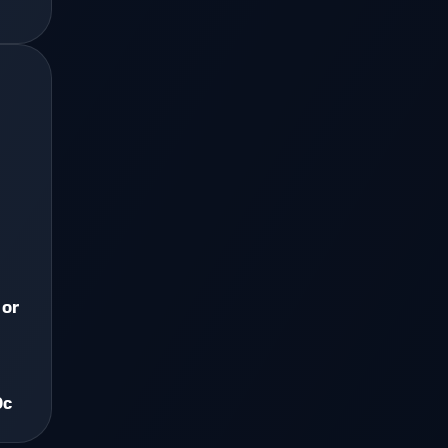
 or
0c