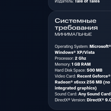
Издатель:
Tale of Tales
Системные
требования
МИНИМАЛЬНЫЕ
Operating System:
Microsoft®
Windows® XP/Vista
Processor:
2 Ghz
Memory:
1 GB RAM
Hard Disk Space:
500 MB
Video Card:
Recent Geforce®
Radeon® x6xxx 256 MB (no
integrated graphics)
Sound Card:
Any Sound Card
DirectX® Version:
DirectX® 9.