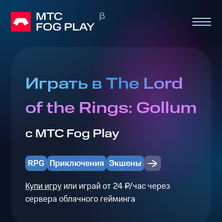
Играть в The Lord
of the Rings: Gollum
с МТС Fog Play
RPG
Приключения
Экшены
Купи игру
или играй от 24 ₽/час через
сервера облачного гейминга