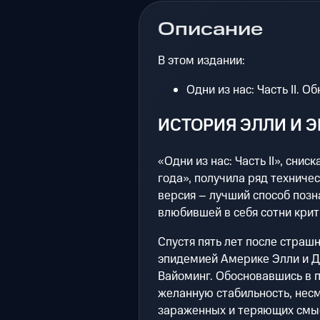
Описание
В этом издании:
Одни из нас: Часть II. О
ИСТОРИЯ ЭЛЛИ И Э
«Одни из нас: Часть II», сни
года», получила ряд техниче
версия – лучший способ позн
влюбившей в себя сотни крит
Спустя пять лет после страш
эпидемией Америке Элли и Д
Вайоминг. Обосновавшись в 
желанную стабильность, несм
зараженных и теряющих смы