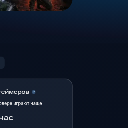
геймеров
рвере играют чаще
час