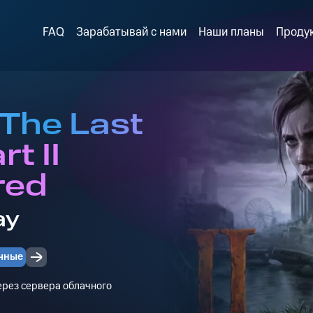
FAQ
Зарабатывай с нами
Наши планы
Проду
 The Last
t II
red
ay
чные
через сервера облачного