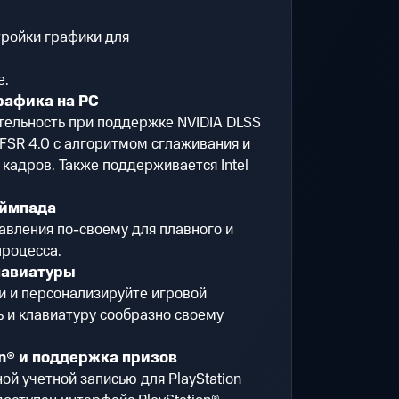
ройки графики для
e.
рафика на PC
ельность при поддержке NVIDIA DLSS
 FSR 4.0 с алгоритмом сглаживания и
кадров. Также поддерживается Intel
еймпада
вления по-своему для плавного и
процесса.
лавиатуры
ки и персонализируйте игровой
 и клавиатуру сообразно своему
on® и поддержка призов
ой учетной записью для PlayStation