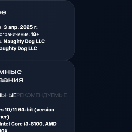
ре
а:
3 апр. 2025 г.
 ограничение:
18+
к:
Naughty Dog LLC
aughty Dog LLC
мные
вания
ЛЬНЫЕ
РЕКОМЕНДУЕМЫЕ
 10/11 64-bit (version
her)
Intel Core i3-8100, AMD
00X