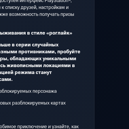
оступен интерфейс PlayStation®,
к списку друзей, настройкам и
акже возможность получать призы
выживания в стиле «роглайк»
ьше в серии случайных
азными противниками, пробуйте
гры, обладающих уникальными
есь живописными локациями в
ацией режима станут
сами.
азблокируемых персонажа
новых разблокируемых картах
любимое приключение и узнайте, как