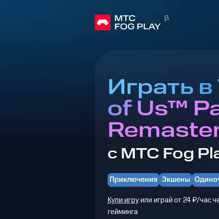
Играть в
of Us™ Par
Remaste
с МТС Fog Pl
Приключения
Экшены
Одино
Купи игру
или играй от 24 ₽/час 
гейминга