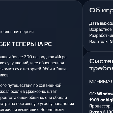
Об иг
Дата выход
Возрастное
бновленная версия
Разработчи
Издатель:
N
ББИ ТЕПЕРЬ НА PC
скавшая более 300 наград как «Игра
Систе
ских улучшений, и ее обновленная
требо
акомиться с историей Эбби и Элли,
иков.
МИНИМА
ного путешествия по охваченной
жоэл осели в Джексоне, штат
ОС:
Windows
процветающей общине, они обрели
1909 or hig
отря на постоянную угрозу нападения
Процессор:
сл жизни выживших. Но однажды
Ryzen 3 13