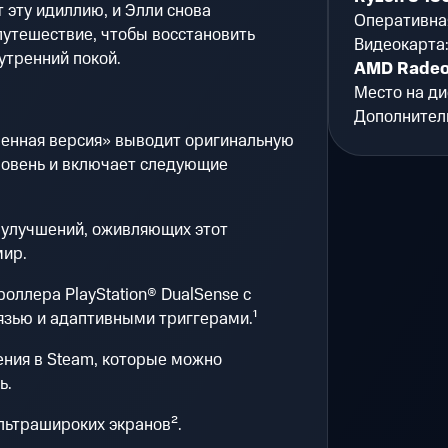
эту идиллию, и Элли снова
Оперативна
путешествие, чтобы восстановить
Видеокарта
утренний покой.
AMD Radeo
Место на ди
Дополнител
овленная версия» выводит оригинальную
ровень и включает следующие
 улучшений, оживляющих этот
мир.
оллера PlayStation® DualSense с
язью и адаптивными триггерами.¹
ния в Steam, которые можно
ь.
льтрашироких экранов².