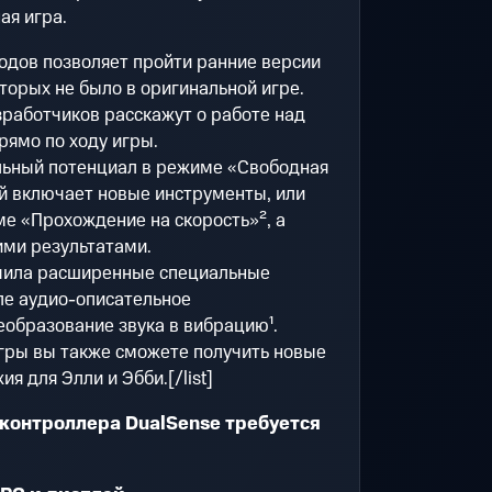
ая игра.
одов позволяет пройти ранние версии
торых не было в оригинальной игре.
работчиков расскажут о работе над
прямо по ходу игры.
льный потенциал в режиме «Свободная
ый включает новые инструменты, или
е «Прохождение на скорость»², а
ими результатами.
учила расширенные специальные
ле аудио-описательное
образование звука в вибрацию¹.
гры вы также сможете получить новые
я для Элли и Эбби.[/list]
контроллера DualSense требуется