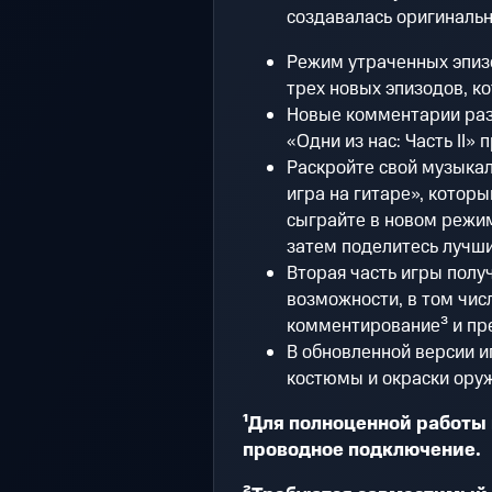
создавалась оригинальн
Режим утраченных эпиз
трех новых эпизодов, ко
Новые комментарии раз
«Одни из нас: Часть II» 
Раскройте свой музыка
игра на гитаре», котор
сыграйте в новом режим
затем поделитесь лучш
Вторая часть игры пол
возможности, в том чис
комментирование³ и пре
В обновленной версии и
костюмы и окраски оружи
¹Для полноценной работы 
проводное подключение.