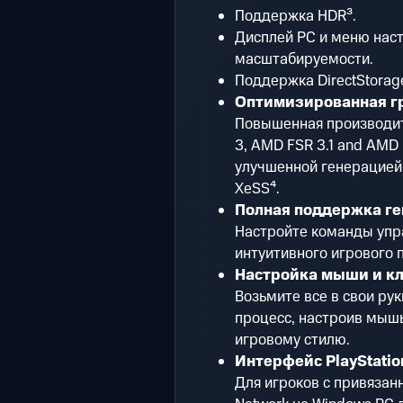
Поддержка HDR³.
Дисплей PC и меню наст
масштабируемости.
Поддержка DirectStorag
Оптимизированная г
Повышенная производит
3, AMD FSR 3.1 and AMD
улучшенной генерацией 
XeSS⁴.
Полная поддержка г
Настройте команды упра
интуитивного игрового 
Настройка мыши и к
Возьмите все в свои ру
процесс, настроив мышь
игровому стилю.
Интерфейс PlayStati
Для игроков с привязанн