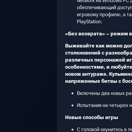
Network на Windows PC д
обеспечивающий доступ 
игровому профилю, а т
PlayStation.
«Без возврата» – режим 
Выживайте как можно дол
столкновений с разнообр
различных персонажей и
особенностями, и любуйт
новом антураже. Кульмин
напряженные битвы с бос
Включены два новых р
Испытания на четырех 
Новые способы игры
С головой окунитесь в 